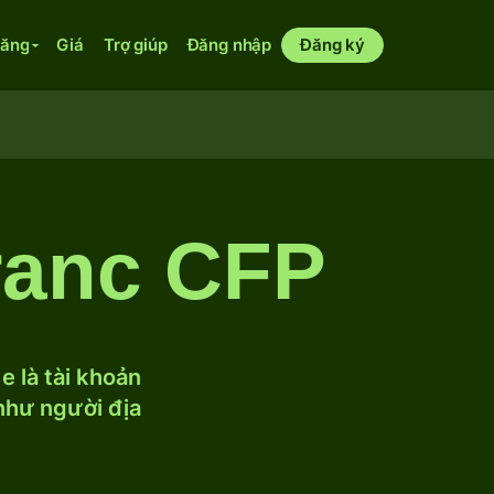
năng
Giá
Trợ giúp
Đăng nhập
Đăng ký
ranc CFP
 là tài khoản
 như người địa