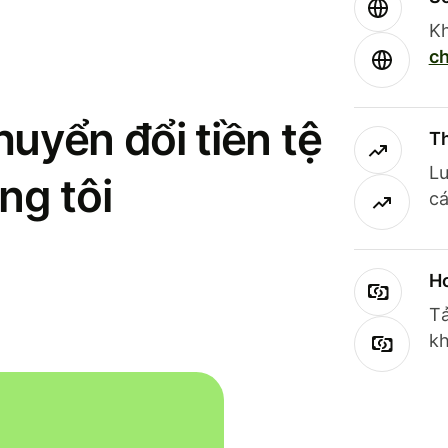
Kh
ch
uyển đổi tiền tệ
Th
Lư
ng tôi
cá
Ho
Tả
kh