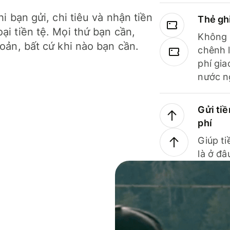
hi bạn gửi, chi tiêu và nhận tiền
Thẻ gh
ại tiền tệ. Mọi thứ bạn cần,
Không b
hoản, bất cứ khi nào bạn cần.
chênh l
phí gia
nước n
Gửi tiề
phí
Giúp ti
là ở đâ