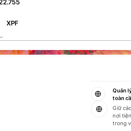
XPF
Quản lý
toàn c
Giữ các
nơi tiệ
trong v