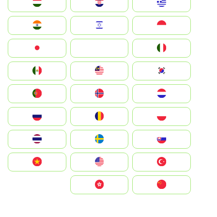
Greece
Hrvatska
Magyarország
Indonesia
Israel
India
Italia
JA
Japan
South Korea
Malay
Mexico
Nederland
Norge
Portugal
Polska
România
Россия
Slovensko
Ruoŧŧa
ไทย
Türkiye
United States
Vietnam
中国
中國香港特別行政區