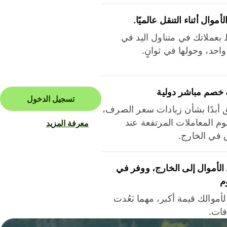
لأموال أثناء التنقل عالميًا.
بعملاتك في متناول اليد في
احد، وحولها في ثوانٍ.
 خصم مباشر دولية
تسجيل الدخول
ق أبدًا بشأن زيادات سعر الصرف،
م المعاملات المرتفعة عند
معرفة المزيد
ق في الخارج.
لأموال إلى الخارج، ووفر في
م
أموالك قيمة أكبر، مهما بَعُدت
فات.