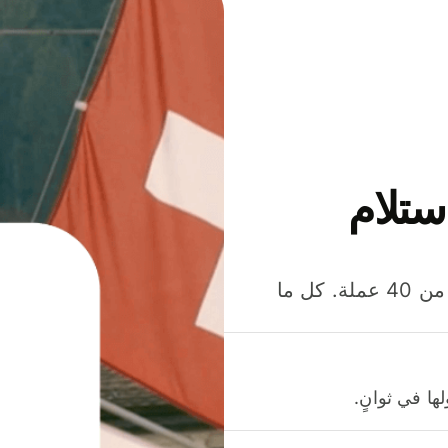
ستلام
وفّر المال عند إرسال الأموال وإنفاقها واستلامها بأكثر من 40 عملة. كل ما
ا في ثوانٍ.