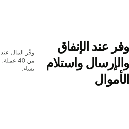
وفر عند الإنفاق
وفّر المال عند 
والإرسال واستلام
من 40 عم
تشاء.
الأموال