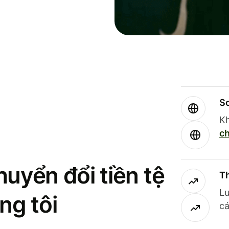
So
Kh
ch
uyển đổi tiền tệ
Th
Lư
ng tôi
cá