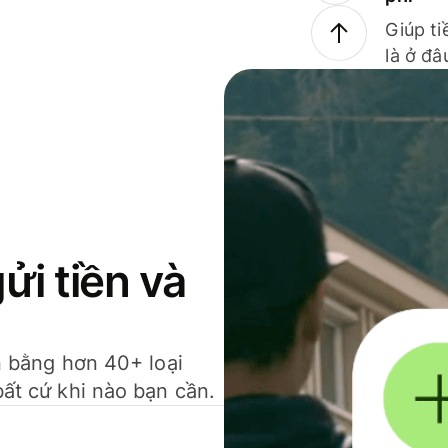
Giúp ti
là ở đâ
gửi tiền và
ền bằng hơn 40+ loại
bất cứ khi nào bạn cần.