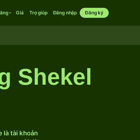
năng
Giá
Trợ giúp
Đăng nhập
Đăng ký
g Shekel
 là tài khoản