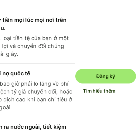
 tiền mọi lúc mọi nơi trên
ầu.
 loại tiền tệ của bạn ở một
n lợi và chuyển đổi chúng
ài giây.
i nợ quốc tế
Đăng ký
ao giờ phải lo lắng về phí
Tìm hiểu thêm
ệch tỷ giá chuyển đổi, hoặc
o dịch cao khi bạn chi tiêu ở
goài.
n ra nước ngoài, tiết kiệm