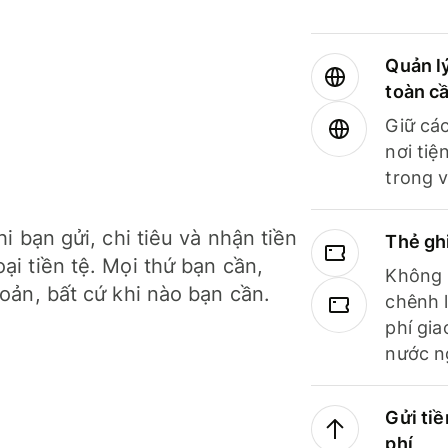
Quản lý
toàn c
Giữ các
nơi tiệ
trong v
hi bạn gửi, chi tiêu và nhận tiền
Thẻ gh
ại tiền tệ. Mọi thứ bạn cần,
Không b
hoản, bất cứ khi nào bạn cần.
chênh l
phí gia
nước n
Gửi tiề
phí