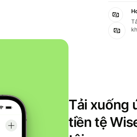
Ho
Tả
kh
Tải xuống 
tiền tệ Wi