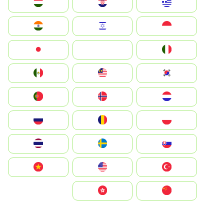
Greece
Hrvatska
Magyarország
Indonesia
Israel
India
Italia
JA
Japan
South Korea
Malay
Mexico
Nederland
Norge
Portugal
Polska
România
Россия
Slovensko
Ruoŧŧa
ไทย
Türkiye
United States
Vietnam
中国
中國香港特別行政區