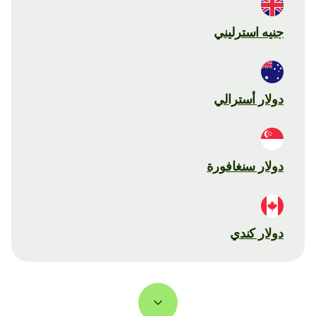
جنيه استرليني
دولار أسترالي
دولار سنغافورة
دولار كندي