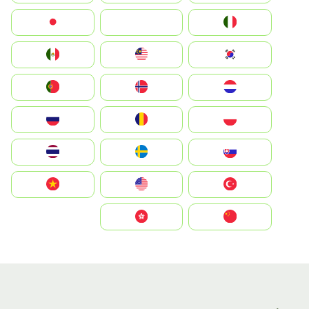
Italia
JA
Japan
South Korea
Malay
Mexico
Nederland
Norge
Portugal
Polska
România
Россия
Slovensko
Ruoŧŧa
ไทย
Türkiye
United States
Vietnam
中国
中國香港特別行政區