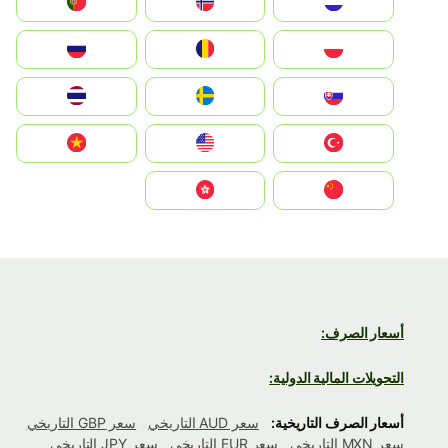
Nederland
Norge
Portugal
Polska
România
Россия
Slovensko
Ruoŧŧa
ไทย
Türkiye
United States
Vietnam
中国
中國香港特別行政區
أسعار الصرف:
التحويلات المالية الدولية:
أسعار الصرف التاريخية:
سعر AUD التاريخي
سعر GBP التاريخي
سعر MXN التاريخي
سعر EUR التاريخي
سعر JPY التاريخي