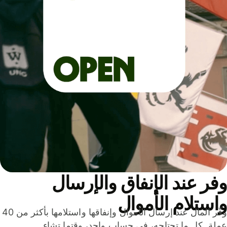
ر عند الإنفاق والإرسال
ستلام الأموال
وفّر المال عند إرسال الأموال وإنفاقها واستلامها بأكثر من 40
لة. كل ما تحتاجه، في حساب واحد، وقتما تشاء.