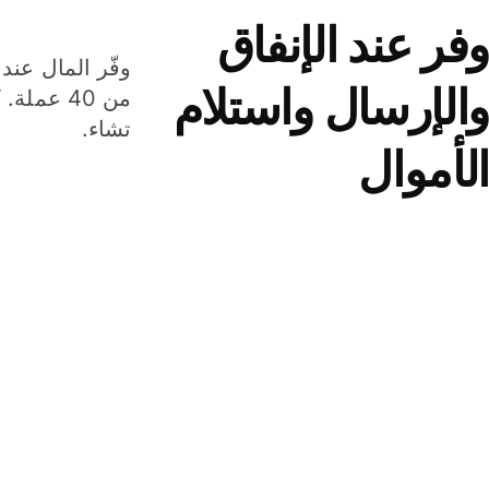
وفر عند الإنفاق
وفّر المال عند 
والإرسال واستلام
من 40 عم
تشاء.
الأموال