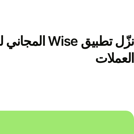
نزّل تطبيق Wise الم
العملات