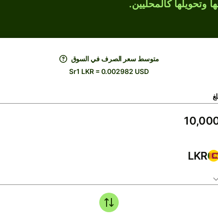
ها وتحويلها كالمحليين.
متوسط ​​سعر الصرف في السوق
Sr1 LKR = 0.002982 USD
لغ
LKR