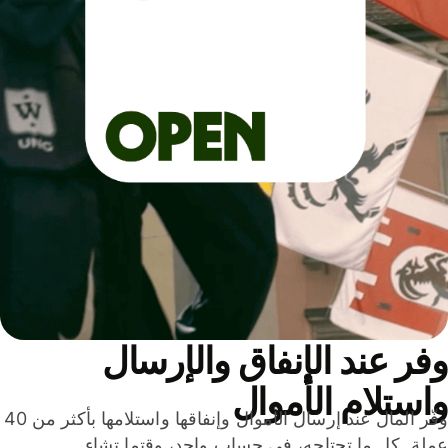
ر عند الإنفاق والإرسال
ستلام الأموال
وفّر المال عند إرسال الأموال وإنفاقها واستلامها بأكثر من 40
لة. كل ما تحتاجه، في حساب واحد، وقتما تشاء.