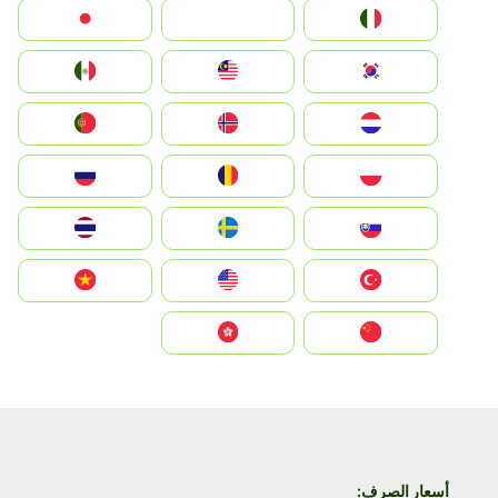
Italia
JA
Japan
South Korea
Malay
Mexico
Nederland
Norge
Portugal
Polska
România
Россия
Slovensko
Ruoŧŧa
ไทย
Türkiye
United States
Vietnam
中国
中國香港特別行政區
أسعار الصرف: