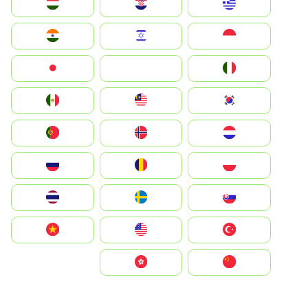
Greece
Hrvatska
Magyarország
Indonesia
Israel
India
Italia
JA
Japan
South Korea
Malay
Mexico
Nederland
Norge
Portugal
Polska
România
Россия
Slovensko
Ruoŧŧa
ไทย
Türkiye
United States
Vietnam
中国
中國香港特別行政區