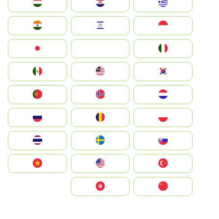
Greece
Hrvatska
Magyarország
Indonesia
Israel
India
Italia
JA
Japan
South Korea
Malay
Mexico
Nederland
Norge
Portugal
Polska
România
Россия
Slovensko
Ruoŧŧa
ไทย
Türkiye
United States
Vietnam
中国
中國香港特別行政區