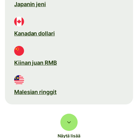
Japanin jeni
Kanadan dollari
Kiinan juan RMB
Malesian ringgit
Näytä lisää