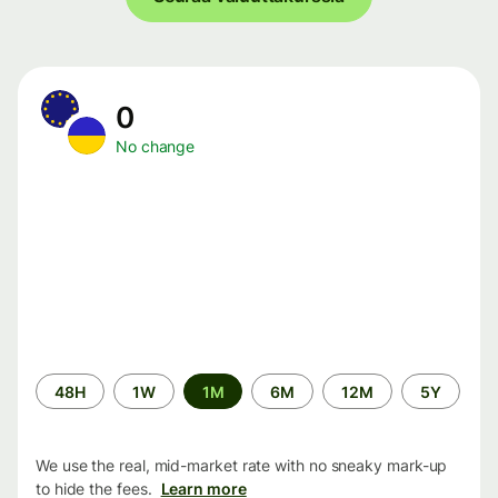
0
No change
Time
48H
1W
1M
6M
12M
5Y
period
We use the real, mid-market rate with no sneaky mark-up
to hide the fees.
Learn more