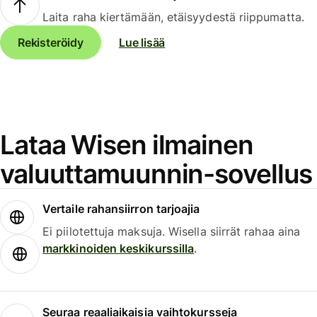
Laita raha kiertämään, etäisyydestä riippumatta.
Rekisteröidy
Lue lisää
Lataa Wisen ilmainen
valuuttamuunnin-sovellus
Vertaile rahansiirron tarjoajia
Ei piilotettuja maksuja. Wisella siirrät rahaa aina
markkinoiden keskikurssilla
.
Seuraa reaaliaikaisia vaihtokursseja