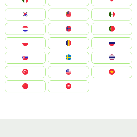
Italia
JA
Japan
South Korea
Malay
Mexico
Nederland
Norge
Portugal
Polska
România
Россия
Slovensko
Ruoŧŧa
ไทย
Türkiye
United States
Vietnam
中国
中國香港特別行政區