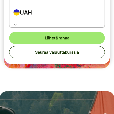
UAH
Lähetä rahaa
Seuraa valuuttakurssia