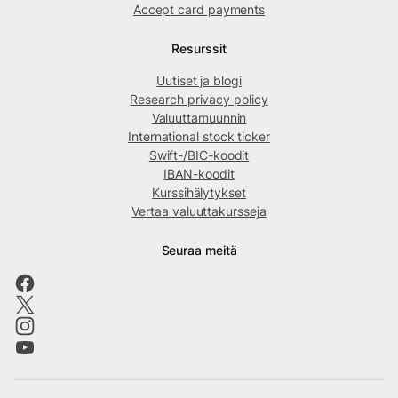
Accept card payments
Resurssit
Uutiset ja blogi
Research privacy policy
Valuuttamuunnin
International stock ticker
Swift-/BIC-koodit
IBAN-koodit
Kurssihälytykset
Vertaa valuuttakursseja
Seuraa meitä