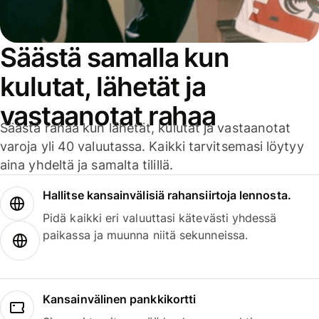
Säästä samalla kun
kulutat, lähetät ja
vastaanotat rahaa
Säästä rahaa kun lähetät, kulutat ja vastaanotat
varoja yli 40 valuutassa. Kaikki tarvitsemasi löytyy
aina yhdeltä ja samalta tilillä.
Hallitse kansainvälisiä rahansiirtoja lennosta.
Pidä kaikki eri valuuttasi kätevästi yhdessä
paikassa ja muunna niitä sekunneissa.
Kansainvälinen pankkikortti