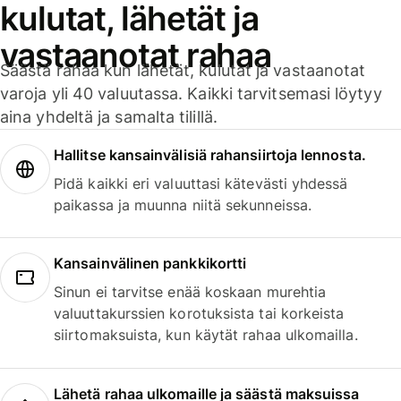
kulutat, lähetät ja
vastaanotat rahaa
Säästä rahaa kun lähetät, kulutat ja vastaanotat
varoja yli 40 valuutassa. Kaikki tarvitsemasi löytyy
aina yhdeltä ja samalta tilillä.
Hallitse kansainvälisiä rahansiirtoja lennosta.
Pidä kaikki eri valuuttasi kätevästi yhdessä
paikassa ja muunna niitä sekunneissa.
Kansainvälinen pankkikortti
Sinun ei tarvitse enää koskaan murehtia
valuuttakurssien korotuksista tai korkeista
siirtomaksuista, kun käytät rahaa ulkomailla.
Lähetä rahaa ulkomaille ja säästä maksuissa