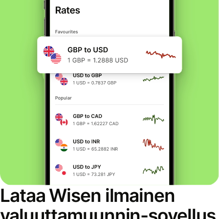
Lataa Wisen ilmainen
valuuttamuunnin-sovellus