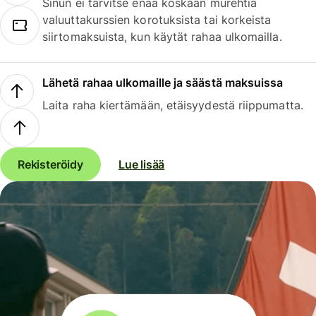
Sinun ei tarvitse enää koskaan murehtia
valuuttakurssien korotuksista tai korkeista
siirtomaksuista, kun käytät rahaa ulkomailla.
Lähetä rahaa ulkomaille ja säästä maksuissa
Laita raha kiertämään, etäisyydestä riippumatta.
Rekisteröidy
Lue lisää