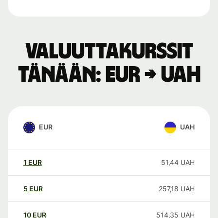
Valuuttakurssit
tänään: EUR → UAH
EUR
UAH
1
EUR
51,44
UAH
5
EUR
257,18
UAH
10
EUR
514,35
UAH