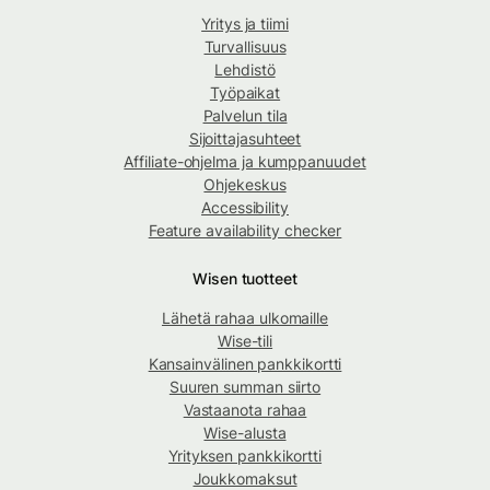
Yritys ja tiimi
Turvallisuus
Lehdistö
Työpaikat
Palvelun tila
Sijoittajasuhteet
Affiliate-ohjelma ja kumppanuudet
Ohjekeskus
Accessibility
Feature availability checker
Wisen tuotteet
Lähetä rahaa ulkomaille
Wise-tili
Kansainvälinen pankkikortti
Suuren summan siirto
Vastaanota rahaa
Wise-alusta
Yrityksen pankkikortti
Joukkomaksut