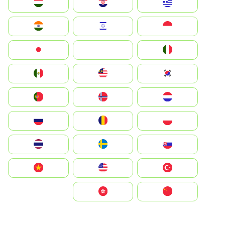
Greece
Hrvatska
Magyarország
Indonesia
Israel
India
Italia
JA
Japan
South Korea
Malay
Mexico
Nederland
Norge
Portugal
Polska
România
Россия
Slovensko
Ruoŧŧa
ไทย
Türkiye
United States
Vietnam
中国
中國香港特別行政區