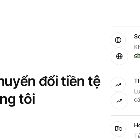
So
Kh
ch
uyển đổi tiền tệ
Th
Lư
ng tôi
cá
Ho
Tả