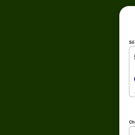
Số 
Ch