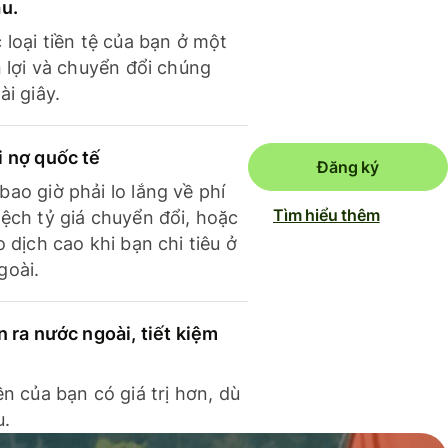
ầu.
 loại tiền tệ của bạn ở một
n lợi và chuyển đổi chúng
ài giây.
i nợ quốc tế
Đăng ký
ao giờ phải lo lắng về phí
Tìm hiểu thêm
ệch tỷ giá chuyển đổi, hoặc
o dịch cao khi bạn chi tiêu ở
goài.
n ra nước ngoài, tiết kiệm
ền của bạn có giá trị hơn, dù
u.