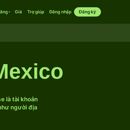
năng
Giá
Trợ giúp
Đăng nhập
Đăng ký
Mexico
 là tài khoản
 như người địa