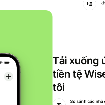
kh
Tải xuống 
tiền tệ Wi
tôi
So sánh các nhà 