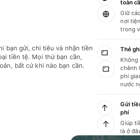
toàn c
Giữ các
nơi tiệ
trong v
hi bạn gửi, chi tiêu và nhận tiền
Thẻ gh
ại tiền tệ. Mọi thứ bạn cần,
Không b
hoản, bất cứ khi nào bạn cần.
chênh l
phí gia
nước n
Gửi tiề
phí
Giúp ti
là ở đâ