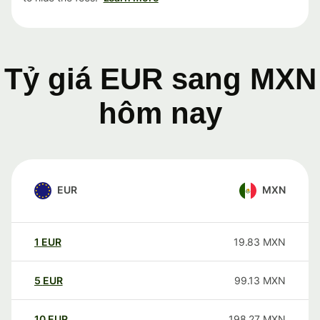
Tỷ giá EUR sang MXN
hôm nay
EUR
MXN
1
EUR
19.83
MXN
5
EUR
99.13
MXN
10
EUR
198.27
MXN