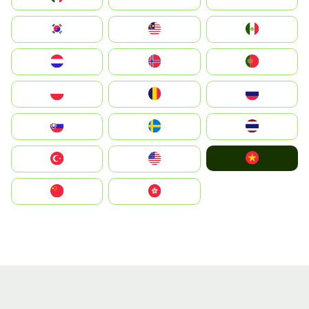
South Korea
Malay
Mexico
Nederland
Norge
Portugal
Polska
România
Россия
Slovensko
Ruoŧŧa
ไทย
Vietnam
Türkiye
United States
中国
中國香港特別行政區