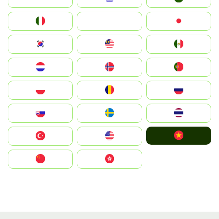
Italia
JA
Japan
South Korea
Malay
Mexico
Nederland
Norge
Portugal
Polska
România
Россия
Slovensko
Ruoŧŧa
ไทย
Vietnam
Türkiye
United States
中国
中國香港特別行政區