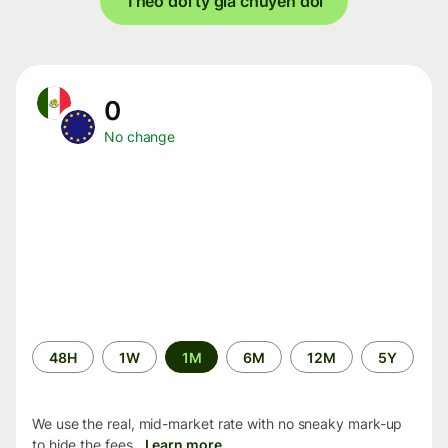
Theo dõi tỷ giá chuyển đổi
0
No change
Time
48H
1W
1M
6M
12M
5Y
period
We use the real, mid-market rate with no sneaky mark-up
to hide the fees.
Learn more