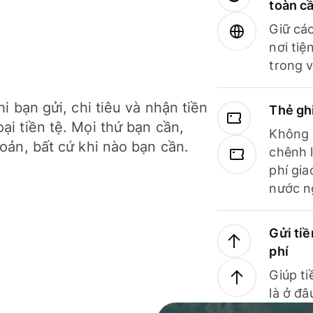
toàn c
Giữ các
nơi tiệ
trong v
hi bạn gửi, chi tiêu và nhận tiền
Thẻ gh
ại tiền tệ. Mọi thứ bạn cần,
Không b
hoản, bất cứ khi nào bạn cần.
chênh l
phí gia
nước n
Gửi tiề
phí
Giúp ti
là ở đâ