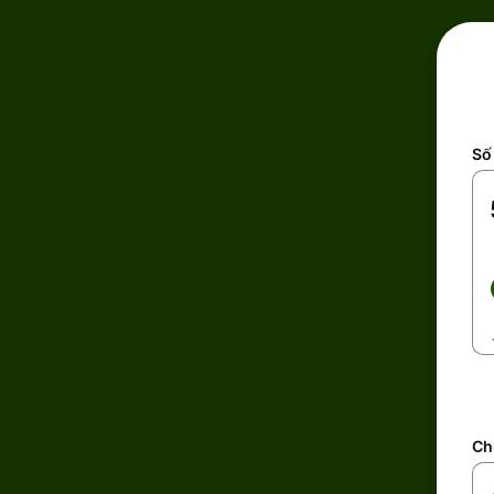
Số 
Ch