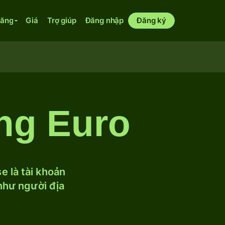
năng
Giá
Trợ giúp
Đăng nhập
Đăng ký
ng Euro
 là tài khoản
 như người địa