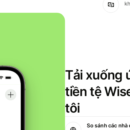
kh
Tải xuống 
tiền tệ Wi
tôi
So sánh các nhà 