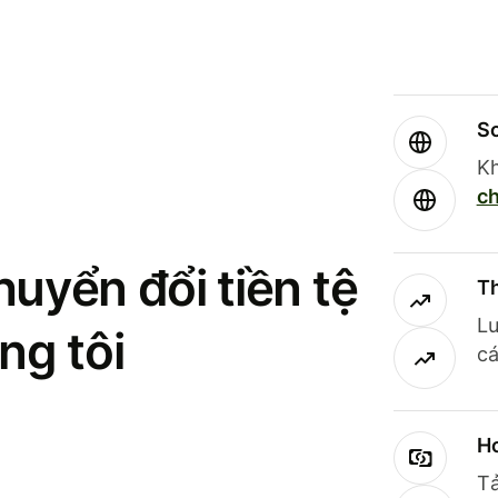
So
Kh
ch
uyển đổi tiền tệ
Th
Lư
ng tôi
cá
Ho
Tả