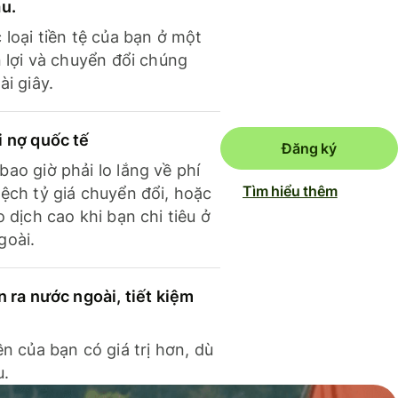
ầu.
 loại tiền tệ của bạn ở một
n lợi và chuyển đổi chúng
ài giây.
i nợ quốc tế
Đăng ký
ao giờ phải lo lắng về phí
Tìm hiểu thêm
ệch tỷ giá chuyển đổi, hoặc
o dịch cao khi bạn chi tiêu ở
goài.
n ra nước ngoài, tiết kiệm
ền của bạn có giá trị hơn, dù
u.