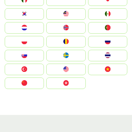
Italia
JA
Japan
South Korea
Malay
Mexico
Nederland
Norge
Portugal
Polska
România
Россия
Slovensko
Ruoŧŧa
ไทย
Türkiye
United States
Vietnam
中国
中國香港特別行政區