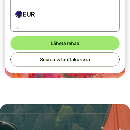
EUR
Lähetä rahaa
Seuraa valuuttakurssia