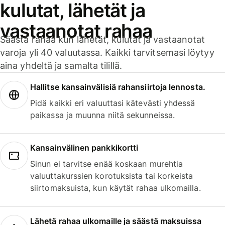
kulutat, lähetät ja
vastaanotat rahaa
Säästä rahaa kun lähetät, kulutat ja vastaanotat
varoja yli 40 valuutassa. Kaikki tarvitsemasi löytyy
aina yhdeltä ja samalta tilillä.
Hallitse kansainvälisiä rahansiirtoja lennosta.
Pidä kaikki eri valuuttasi kätevästi yhdessä
paikassa ja muunna niitä sekunneissa.
Kansainvälinen pankkikortti
Sinun ei tarvitse enää koskaan murehtia
valuuttakurssien korotuksista tai korkeista
siirtomaksuista, kun käytät rahaa ulkomailla.
Lähetä rahaa ulkomaille ja säästä maksuissa