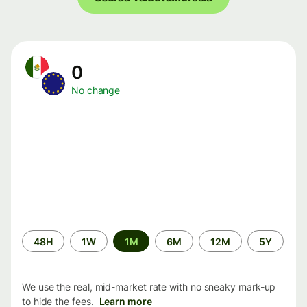
0
No change
Time
48H
1W
1M
6M
12M
5Y
period
We use the real, mid-market rate with no sneaky mark-up
to hide the fees.
Learn more