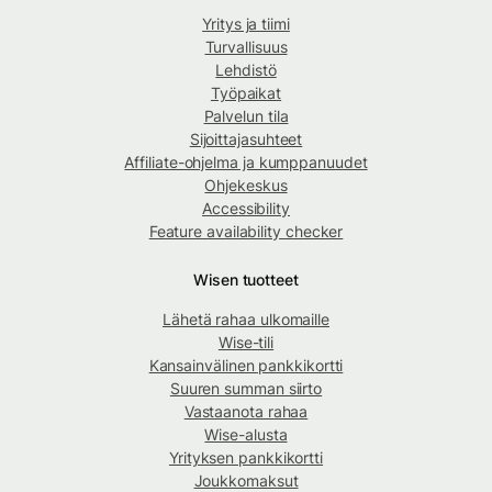
Yritys ja tiimi
Turvallisuus
Lehdistö
Työpaikat
Palvelun tila
Sijoittajasuhteet
Affiliate-ohjelma ja kumppanuudet
Ohjekeskus
Accessibility
Feature availability checker
Wisen tuotteet
Lähetä rahaa ulkomaille
Wise-tili
Kansainvälinen pankkikortti
Suuren summan siirto
Vastaanota rahaa
Wise-alusta
Yrityksen pankkikortti
Joukkomaksut