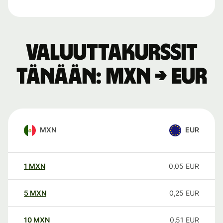
Valuuttakurssit
tänään: MXN → EUR
MXN
EUR
1
MXN
0,05
EUR
5
MXN
0,25
EUR
10
MXN
0,51
EUR