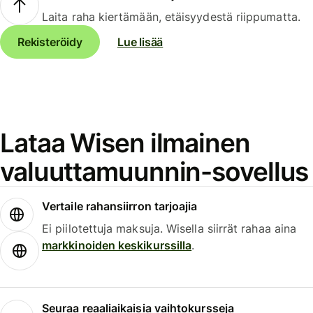
Laita raha kiertämään, etäisyydestä riippumatta.
Rekisteröidy
Lue lisää
Lataa Wisen ilmainen
valuuttamuunnin-sovellus
Vertaile rahansiirron tarjoajia
Ei piilotettuja maksuja. Wisella siirrät rahaa aina
markkinoiden keskikurssilla
.
Seuraa reaaliaikaisia vaihtokursseja