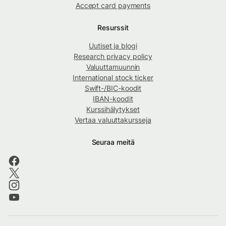
Accept card payments
Resurssit
Uutiset ja blogi
Research privacy policy
Valuuttamuunnin
International stock ticker
Swift-/BIC-koodit
IBAN-koodit
Kurssihälytykset
Vertaa valuuttakursseja
Seuraa meitä