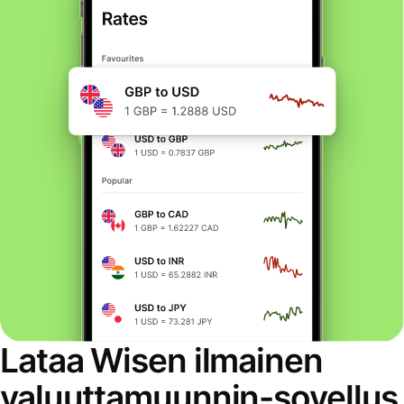
Lataa Wisen ilmainen
valuuttamuunnin-sovellus