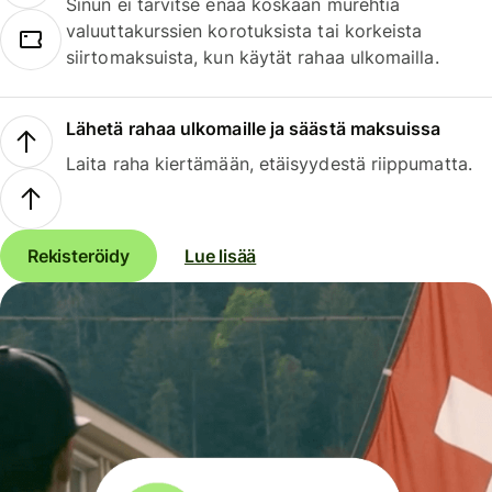
Sinun ei tarvitse enää koskaan murehtia
valuuttakurssien korotuksista tai korkeista
siirtomaksuista, kun käytät rahaa ulkomailla.
Lähetä rahaa ulkomaille ja säästä maksuissa
Laita raha kiertämään, etäisyydestä riippumatta.
Rekisteröidy
Lue lisää