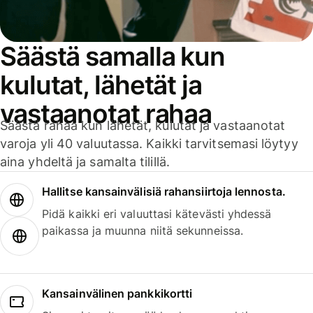
Säästä samalla kun
kulutat, lähetät ja
vastaanotat rahaa
Säästä rahaa kun lähetät, kulutat ja vastaanotat
varoja yli 40 valuutassa. Kaikki tarvitsemasi löytyy
aina yhdeltä ja samalta tilillä.
Hallitse kansainvälisiä rahansiirtoja lennosta.
Pidä kaikki eri valuuttasi kätevästi yhdessä
paikassa ja muunna niitä sekunneissa.
Kansainvälinen pankkikortti