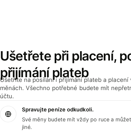
Ušetřete při placení, po
přijímání plateb
Ušetříte na posílání i přijímání plateb a placen
měnách. Všechno potřebné budete mít nepřetr
účtu.
Spravujte peníze odkudkoli.
Své měny budete mít vždy po ruce a můžete
jiné.