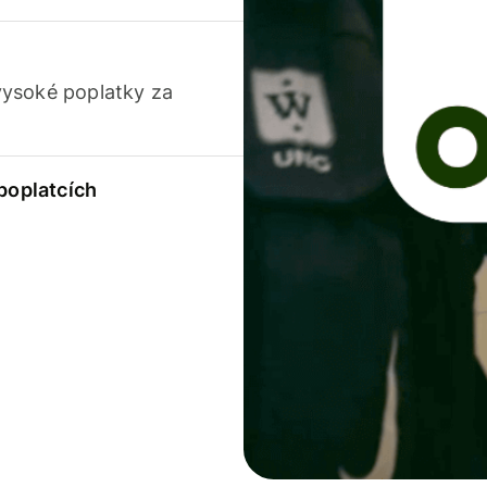
vysoké poplatky za
 poplatcích