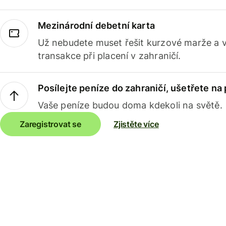
Mezinárodní debetní karta
Už nebudete muset řešit kurzové marže a 
transakce při placení v zahraničí.
Posílejte peníze do zahraničí, ušetřete na
Vaše peníze budou doma kdekoli na světě.
Zaregistrovat se
Zjistěte více