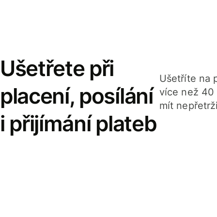
Ušetřete při
Ušetříte na p
placení, posílání
více než 40
mít nepřetrž
i přijímání plateb