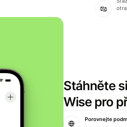
Staž
otr
Stáhněte si
Wise pro p
Porovnejte podm