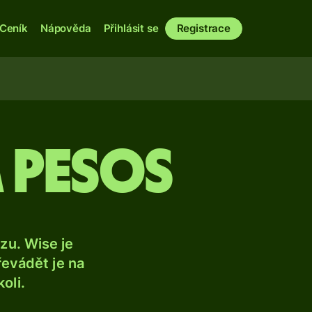
Ceník
Nápověda
Přihlásit se
Registrace
á pesos
u. Wise je
řevádět je na
oli.