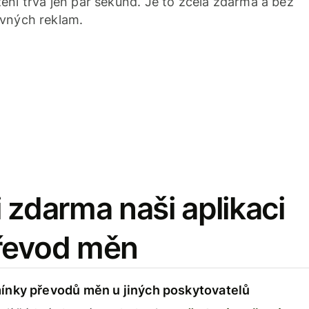
ení trvá jen pár sekund. Je to zcela zdarma a bez
avných reklam.
 zdarma naši aplikaci
řevod měn
ínky převodů měn u jiných poskytovatelů