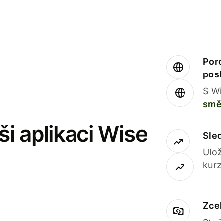
Por
pos
S Wi
smě
i aplikaci Wise
Sle
Ulož
kurz
Zce