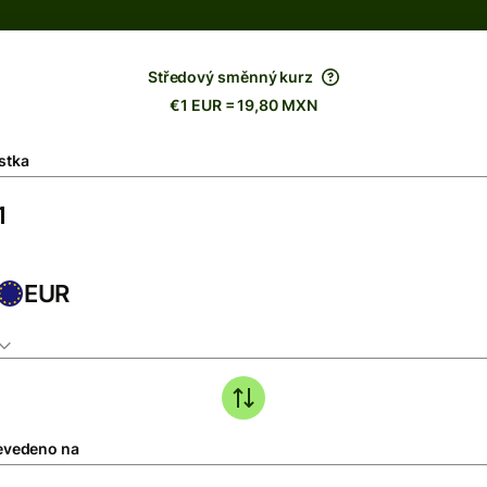
Středový směnný kurz
€1 EUR = 19,80 MXN
stka
EUR
evedeno na