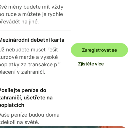
Své měny budete mít vždy
po ruce a můžete je rychle
převádět na jiné.
Mezinárodní debetní karta
Už nebudete muset řešit
Zaregistrovat se
kurzové marže a vysoké
Zjistěte více
poplatky za transakce při
placení v zahraničí.
Posílejte peníze do
zahraničí, ušetřete na
poplatcích
Vaše peníze budou doma
kdekoli na světě.