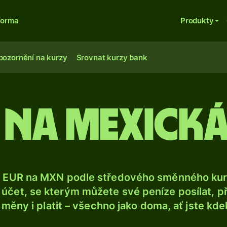
forma
Produkty
pozornění na kurzy
Srovnat kurzy bank
 na mexick
 EUR na MXN podle středového směnného kurz
účet, se kterým můžete své peníze posílat, p
é měny i platit – všechno jako doma, ať jste kdek