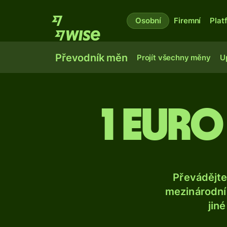
Osobní
Firemní
Plat
Převodník měn
Projít všechny měny
U
1 euro
Převádějte
mezinárodní 
jin