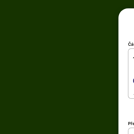
Čá
Př