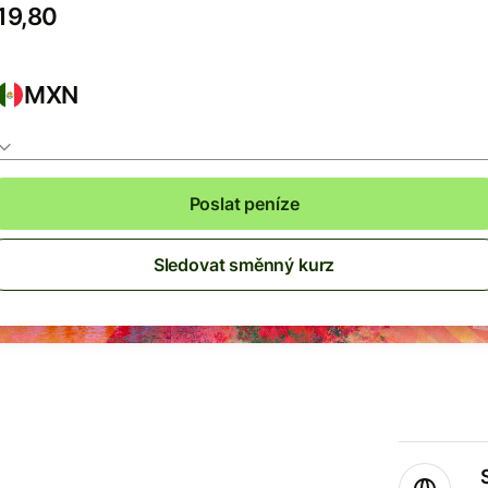
MXN
Poslat peníze
Sledovat směnný kurz