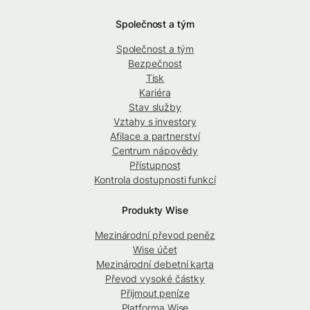
Společnost a tým
Společnost a tým
Bezpečnost
Tisk
Kariéra
Stav služby
Vztahy s investory
Afilace a partnerství
Centrum nápovědy
Přístupnost
Kontrola dostupnosti funkcí
Produkty Wise
Mezinárodní převod peněz
Wise účet
Mezinárodní debetní karta
Převod vysoké částky
Přijmout peníze
Platforma Wise