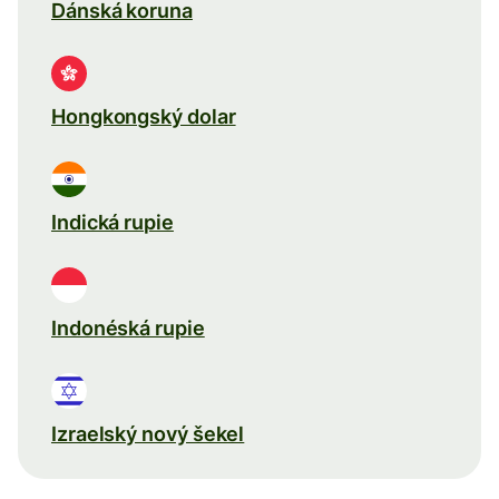
Dánská koruna
Hongkongský dolar
Indická rupie
Indonéská rupie
Izraelský nový šekel