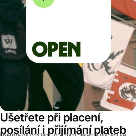
Ušetřete při placení,
posílání i přijímání plateb
Ušetříte na posílání i přijímání plateb a placení ve