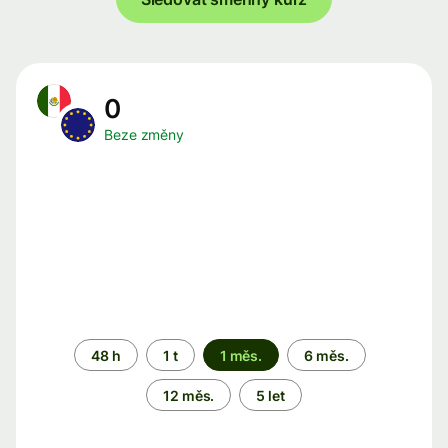
0
Beze změny
Časové
48 h
1 t
1 měs.
6 měs.
období
12 měs.
5 let