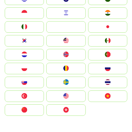
Indonesia
Israel
India
Italia
JA
Japan
South Korea
Malay
Mexico
Nederland
Norge
Portugal
Polska
România
Россия
Slovensko
Ruoŧŧa
ไทย
Türkiye
United States
Vietnam
中国
中國香港特別行政區