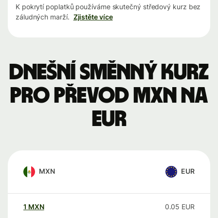
K pokrytí poplatků používáme skutečný středový kurz bez
záludných marží.
Zjistěte více
Dnešní směnný kurz
pro převod MXN na
EUR
MXN
EUR
1
MXN
0.05
EUR