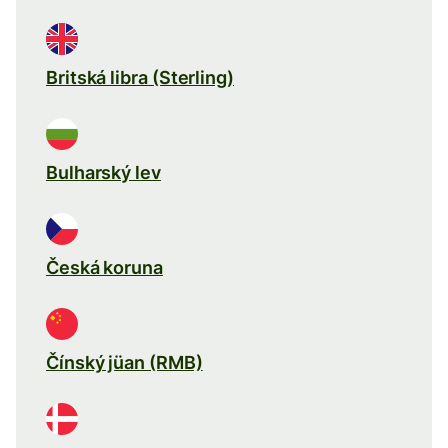
Britská libra (Sterling)
Bulharský lev
Česká koruna
Čínský jüan (RMB)