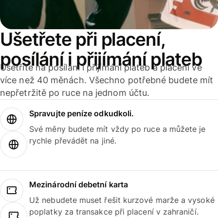
Ušetřete při placení,
posílání i přijímání plateb
Ušetříte na posílání i přijímání plateb a placení ve
více než 40 měnách. Všechno potřebné budete mít
nepřetržitě po ruce na jednom účtu.
Spravujte peníze odkudkoli.
Své měny budete mít vždy po ruce a můžete je
rychle převádět na jiné.
Mezinárodní debetní karta
Už nebudete muset řešit kurzové marže a vysoké
poplatky za transakce při placení v zahraničí.