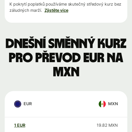
K pokrytí poplatků používáme skutečný středový kurz bez
záludných marží.
Zjistěte více
Dnešní směnný kurz
pro převod EUR na
MXN
EUR
MXN
1
EUR
19.82
MXN