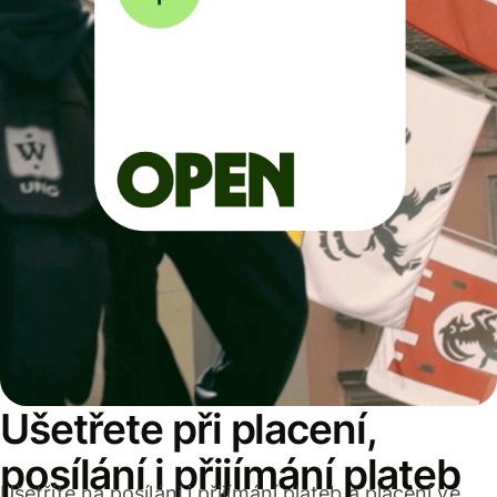
Ušetřete při placení,
posílání i přijímání plateb
Ušetříte na posílání i přijímání plateb a placení ve