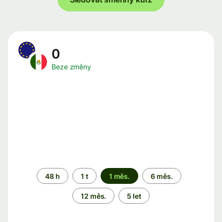
0
Beze změny
Časové
48 h
1 t
1 měs.
6 měs.
období
12 měs.
5 let