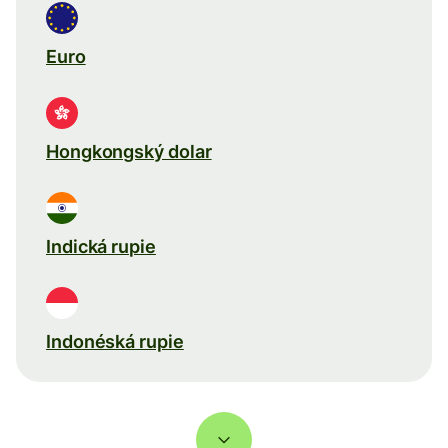
Euro
Hongkongský dolar
Indická rupie
Indonéská rupie