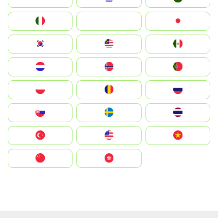
Italia
JA
Japan
South Korea
Malay
Mexico
Nederland
Norge
Portugal
Polska
România
Россия
Slovensko
Ruoŧŧa
ไทย
Türkiye
United States
Vietnam
中国
中國香港特別行政區