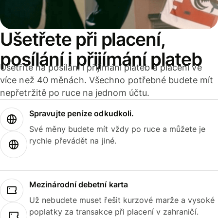
Ušetřete při placení,
posílání i přijímání plateb
Ušetříte na posílání i přijímání plateb a placení ve
více než 40 měnách. Všechno potřebné budete mít
nepřetržitě po ruce na jednom účtu.
Spravujte peníze odkudkoli.
Své měny budete mít vždy po ruce a můžete je
rychle převádět na jiné.
Mezinárodní debetní karta
Už nebudete muset řešit kurzové marže a vysoké
poplatky za transakce při placení v zahraničí.