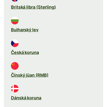
Britská libra (Sterling)
Bulharský lev
Česká koruna
Čínský jüan (RMB)
Dánská koruna