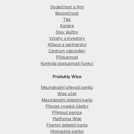
Společnost a tým
Bezpečnost
Tisk
Kariéra
Stav služby
Vztahy s investory
Afilace a partnerství
Centrum nápovědy
Přístupnost
Kontrola dostupnosti funkcí
Produkty Wise
Mezinárodní převod peněz
Wise účet
Mezinárodní debetní karta
Převod vysoké částky
Přijmout peníze
Platforma Wise
Firemní debetní karta
Hromadné platby