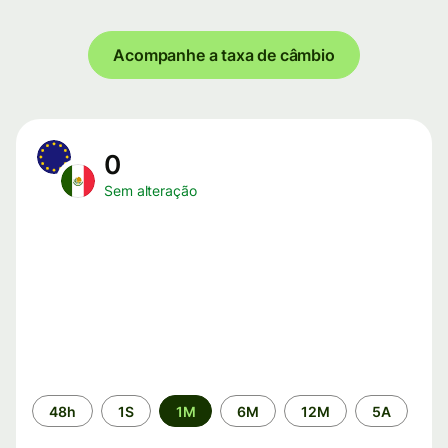
Acompanhe a taxa de câmbio
0
Sem alteração
Período
48h
1S
1M
6M
12M
5A
de
tempo