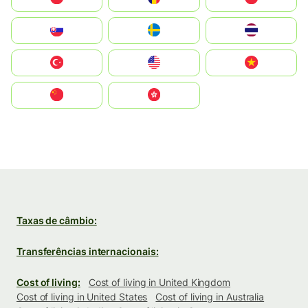
Slovensko
Ruoŧŧa
ไทย
Türkiye
United States
Vietnam
中国
中國香港特別行政區
Taxas de câmbio:
Transferências internacionais:
Cost of living:
Cost of living in United Kingdom
Cost of living in United States
Cost of living in Australia