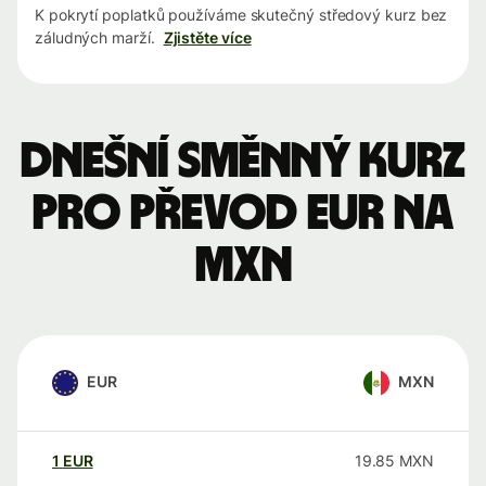
K pokrytí poplatků používáme skutečný středový kurz bez
záludných marží.
Zjistěte více
Dnešní směnný kurz
pro převod EUR na
MXN
EUR
MXN
1
EUR
19.85
MXN