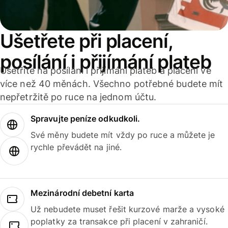
Ušetřete při placení,
posílání i přijímání plateb
Ušetříte na posílání i přijímání plateb a placení ve
více než 40 měnách. Všechno potřebné budete mít
nepřetržitě po ruce na jednom účtu.
Spravujte peníze odkudkoli.
Své měny budete mít vždy po ruce a můžete je
rychle převádět na jiné.
Mezinárodní debetní karta
Už nebudete muset řešit kurzové marže a vysoké
poplatky za transakce při placení v zahraničí.