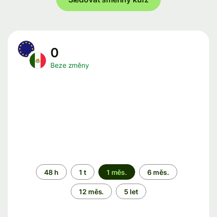
0
Beze změny
Časové
48 h
1 t
1 měs.
6 měs.
období
12 měs.
5 let