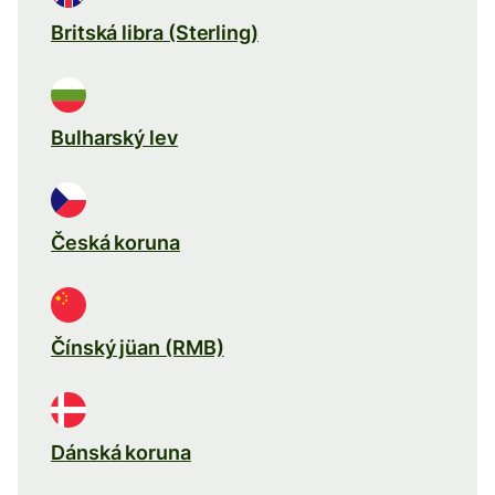
Britská libra (Sterling)
Bulharský lev
Česká koruna
Čínský jüan (RMB)
Dánská koruna