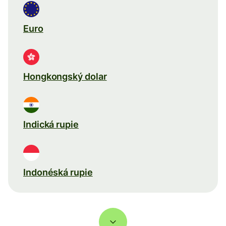
Euro
Hongkongský dolar
Indická rupie
Indonéská rupie