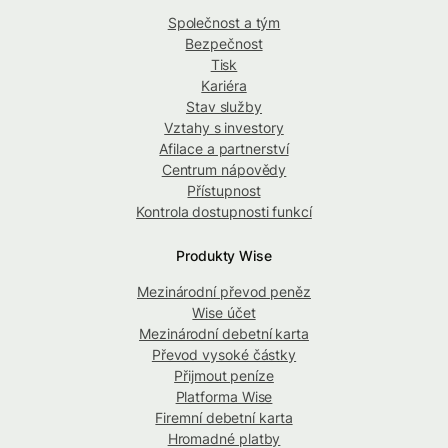
Společnost a tým
Bezpečnost
Tisk
Kariéra
Stav služby
Vztahy s investory
Afilace a partnerství
Centrum nápovědy
Přístupnost
Kontrola dostupnosti funkcí
Produkty Wise
Mezinárodní převod peněz
Wise účet
Mezinárodní debetní karta
Převod vysoké částky
Přijmout peníze
Platforma Wise
Firemní debetní karta
Hromadné platby