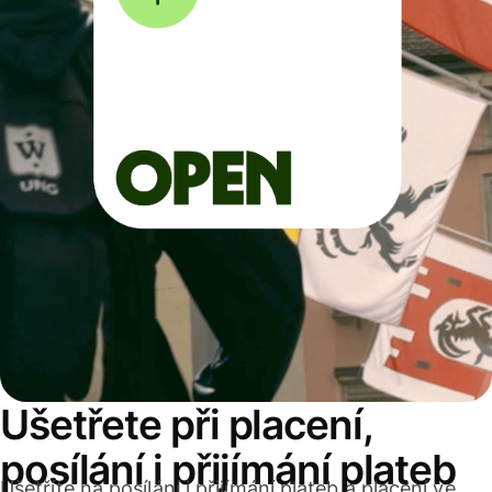
Ušetřete při placení,
posílání i přijímání plateb
Ušetříte na posílání i přijímání plateb a placení ve