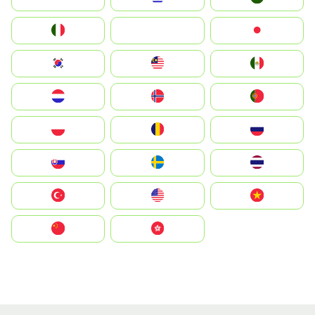
Italia
JA
Japan
South Korea
Malay
Mexico
Nederland
Norge
Portugal
Polska
România
Россия
Slovensko
Ruoŧŧa
ไทย
Türkiye
United States
Vietnam
中国
中國香港特別行政區