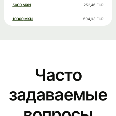
5000
MXN
252,46
EUR
10000
MXN
504,93
EUR
Часто
задаваемые
вопросы