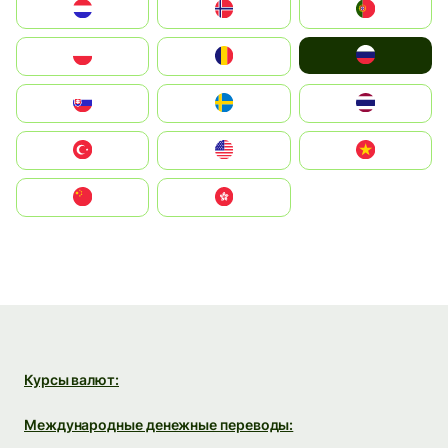
Nederland
Norge
Portugal
Россия
Polska
România
Slovensko
Ruoŧŧa
ไทย
Türkiye
United States
Vietnam
中国
中國香港特別行政區
Курсы валют:
Международные денежные переводы: