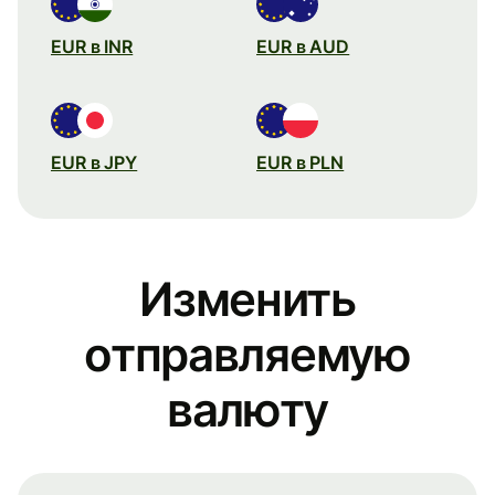
EUR в INR
EUR в AUD
EUR в JPY
EUR в PLN
Изменить
отправляемую
валюту