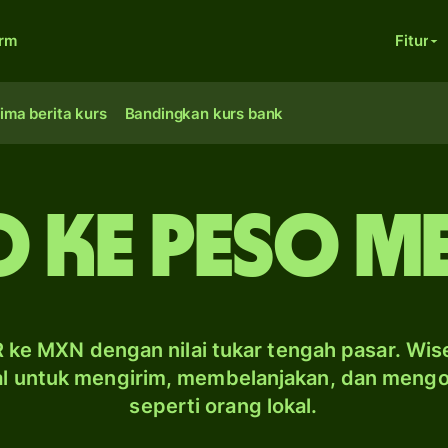
orm
Fitur
ima berita kurs
Bandingkan kurs bank
o ke peso M
 ke MXN dengan nilai tukar tengah pasar. Wis
al untuk mengirim, membelanjakan, dan meng
seperti orang lokal.