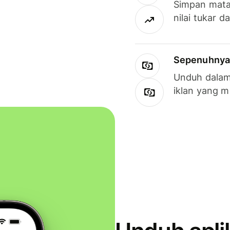
Simpan mata
nilai tukar d
Sepenuhnya g
Unduh dalam 
iklan yang 