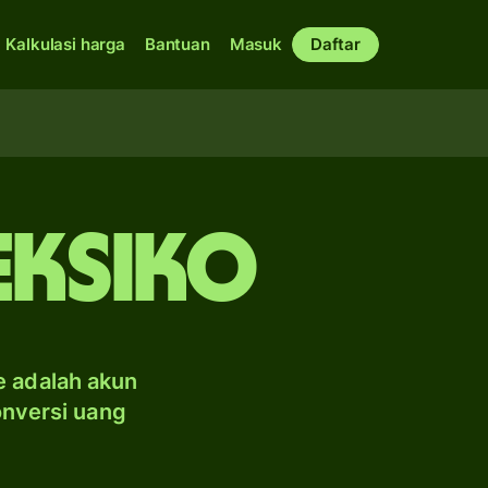
Kalkulasi harga
Bantuan
Masuk
Daftar
eksiko
e adalah akun
onversi uang