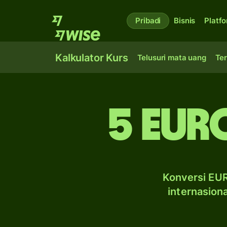
Pribadi
Bisnis
Platf
Kalkulator Kurs
Telusuri mata uang
Ter
5 eur
Konversi EUR
internasion