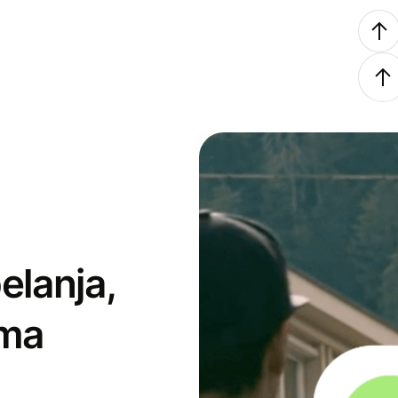
elanja,
ima