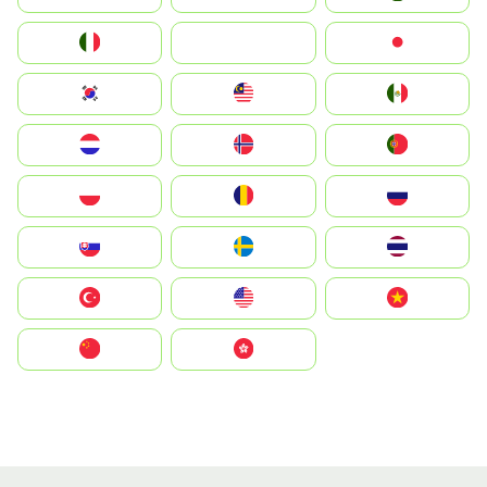
Italia
JA
Japan
South Korea
Malay
Mexico
Nederland
Norge
Portugal
Polska
România
Россия
Slovensko
Ruoŧŧa
ไทย
Türkiye
United States
Vietnam
中国
中國香港特別行政區