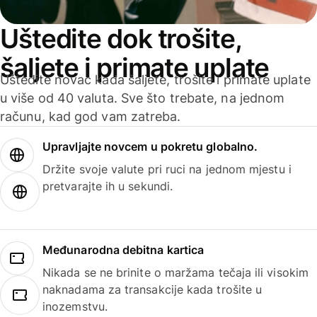
Uštedite dok trošite,
šaljete i primate uplate
Uštedite novac kada šaljete, trošite i primate uplate
u više od 40 valuta. Sve što trebate, na jednom
računu, kad god vam zatreba.
Upravljajte novcem u pokretu globalno.
Držite svoje valute pri ruci na jednom mjestu i
pretvarajte ih u sekundi.
Međunarodna debitna kartica
Nikada se ne brinite o maržama tečaja ili visokim
naknadama za transakcije kada trošite u
inozemstvu.