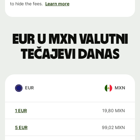
to hide the fees.
Learn more
EUR u MXN valutni
tečajevi danas
EUR
MXN
1
EUR
19,80
MXN
5
EUR
99,02
MXN