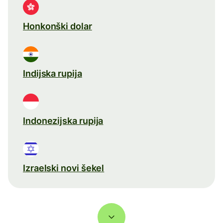
Honkonški dolar
Indijska rupija
Indonezijska rupija
Izraelski novi šekel