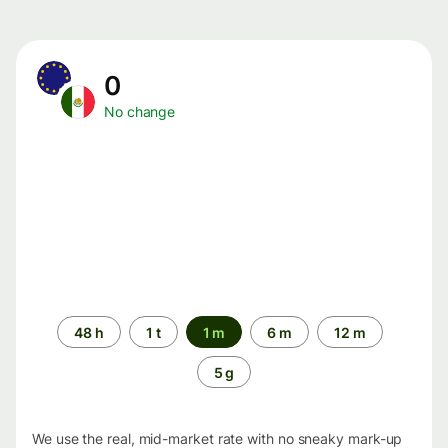
0
No change
Time
48 h
1 t
1 m
6 m
12 m
period
5 g
We use the real, mid-market rate with no sneaky mark-up