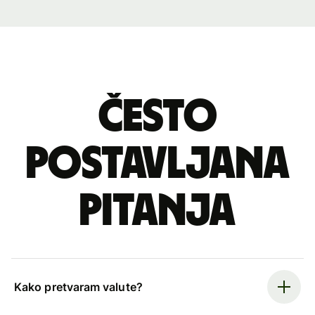
Često
postavljana
pitanja
Kako pretvaram valute?