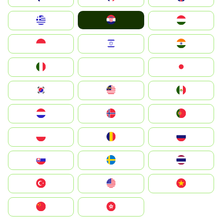
Hrvatska
Greece
Magyarország
Indonesia
Israel
India
Italia
JA
Japan
South Korea
Malay
Mexico
Nederland
Norge
Portugal
Polska
România
Россия
Slovensko
Ruoŧŧa
ไทย
Türkiye
United States
Vietnam
中国
中國香港特別行政區