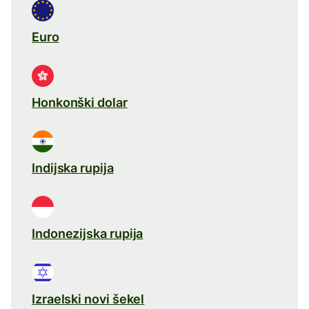
Euro
Honkonški dolar
Indijska rupija
Indonezijska rupija
Izraelski novi šekel