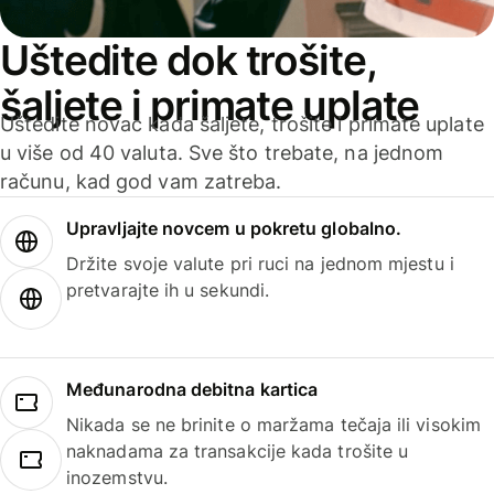
Uštedite dok trošite,
šaljete i primate uplate
Uštedite novac kada šaljete, trošite i primate uplate
u više od 40 valuta. Sve što trebate, na jednom
računu, kad god vam zatreba.
Upravljajte novcem u pokretu globalno.
Držite svoje valute pri ruci na jednom mjestu i
pretvarajte ih u sekundi.
Međunarodna debitna kartica
Nikada se ne brinite o maržama tečaja ili visokim
naknadama za transakcije kada trošite u
inozemstvu.