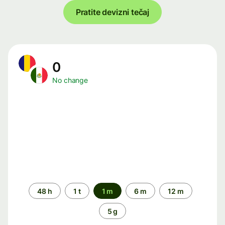
Pratite devizni tečaj
0
No change
Time
48 h
1 t
1 m
6 m
12 m
period
5 g