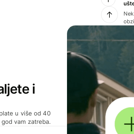
ušt
Nek
obzi
ljete i
uplate u više od 40
d god vam zatreba.