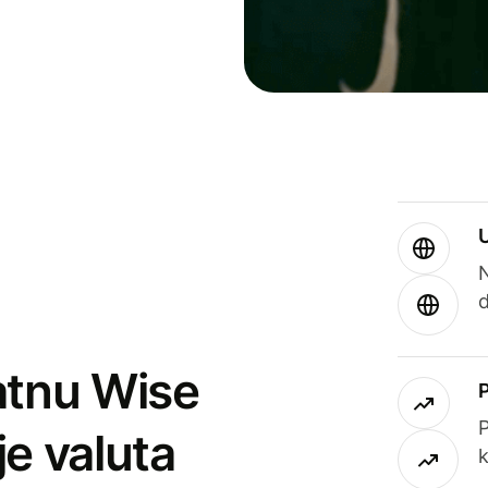
atnu Wise
P
je valuta