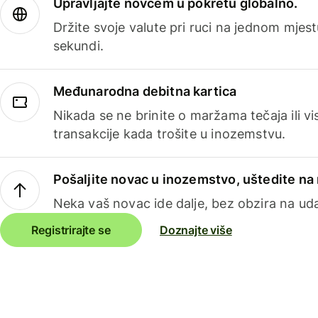
Upravljajte novcem u pokretu globalno.
Držite svoje valute pri ruci na jednom mjestu
sekundi.
Međunarodna debitna kartica
Nikada se ne brinite o maržama tečaja ili 
transakcije kada trošite u inozemstvu.
Pošaljite novac u inozemstvo, uštedite n
Neka vaš novac ide dalje, bez obzira na uda
Registrirajte se
Doznajte više