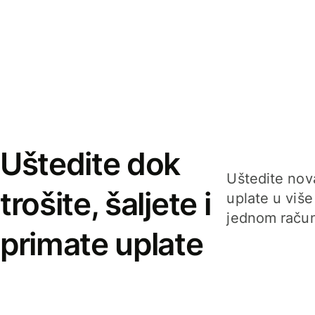
Uštedite dok
Uštedite nova
trošite, šaljete i
uplate u više
jednom račun
primate uplate