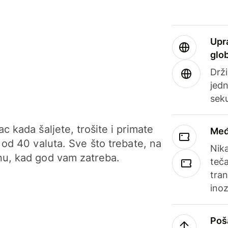
Upr
glo
Drži
jedn
sek
c kada šaljete, trošite i primate
Međ
 od 40 valuta. Sve što trebate, na
Nik
u, kad god vam zatreba.
teča
tran
ino
Poš