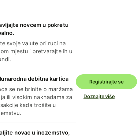
avljajte novcem u pokretu
balno.
te svoje valute pri ruci na
om mjestu i pretvarajte ih u
undi.
unarodna debitna kartica
Registrirajte se
ada se ne brinite o maržama
Doznajte više
ja ili visokim naknadama za
sakcije kada trošite u
zemstvu.
aljite novac u inozemstvo,