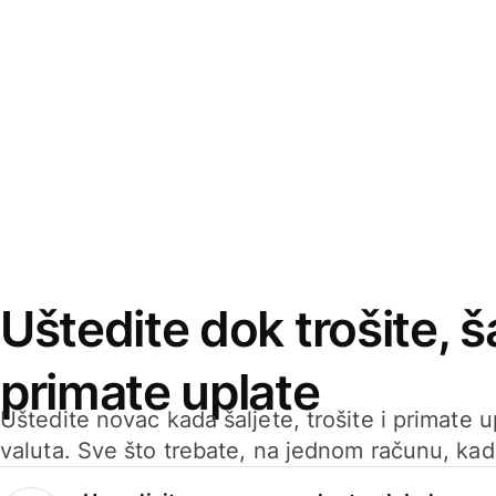
Uštedite dok trošite, ša
primate uplate
Uštedite novac kada šaljete, trošite i primate 
valuta. Sve što trebate, na jednom računu, ka