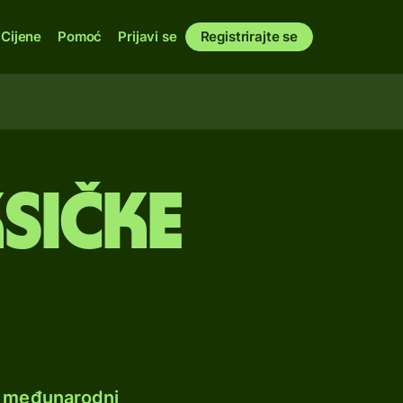
Cijene
Pomoć
Prijavi se
Registrirajte se
sičke
e međunarodni