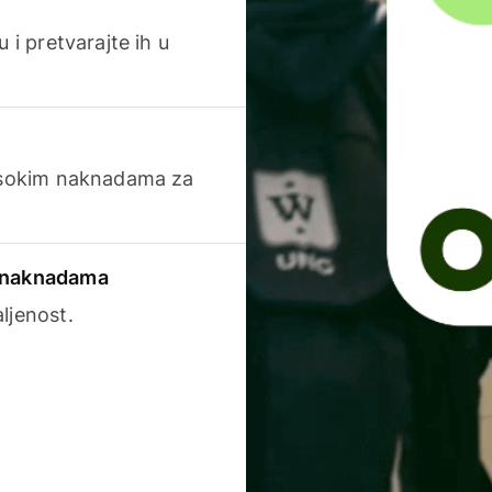
 i pretvarajte ih u
visokim naknadama za
a naknadama
ljenost.