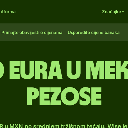
atforma
Značajke
Primajte obavijesti o cijenama
Usporedite cijene banaka
0 eura u mek
pezose
UR u MXN po srednjem tržišnom tečaju. Wise j