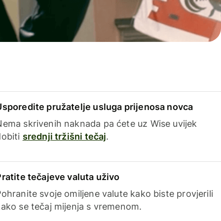
Usporedite pružatelje usluga prijenosa novca
Nema skrivenih naknada pa ćete uz Wise uvijek
dobiti
srednji tržišni tečaj
.
Pratite tečajeve valuta uživo
ohranite svoje omiljene valute kako biste provjerili
kako se tečaj mijenja s vremenom.