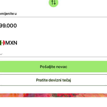
omijenite u
MXN
Pošaljite novac
Pratite devizni tečaj