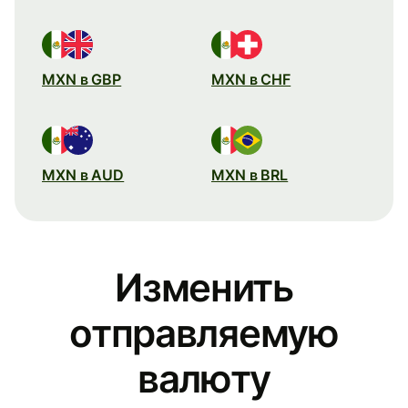
MXN в GBP
MXN в CHF
MXN в AUD
MXN в BRL
Изменить
отправляемую
валюту