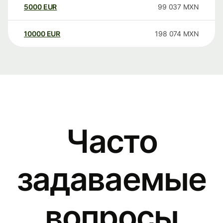
5000
EUR
99 037
MXN
10000
EUR
198 074
MXN
Часто
задаваемые
вопросы