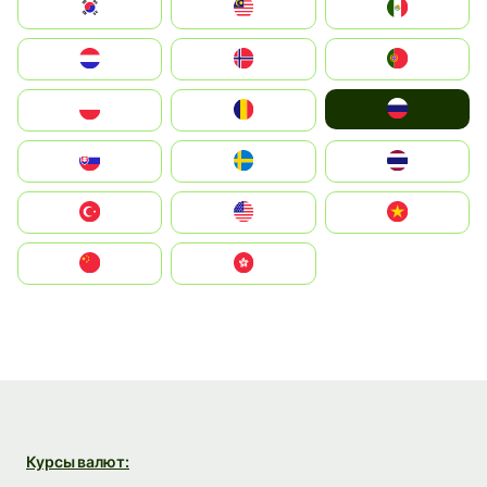
South Korea
Malay
Mexico
Nederland
Norge
Portugal
Россия
Polska
România
Slovensko
Ruoŧŧa
ไทย
Türkiye
United States
Vietnam
中国
中國香港特別行政區
Курсы валют: