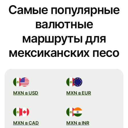
Самые популярные
валютные
маршруты для
мексиканских песо
MXN в USD
MXN в EUR
MXN в CAD
MXN в INR