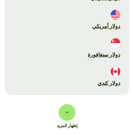
دولار أمريكي
دولار سنغافورة
دولار كندي
إظهار المزيد