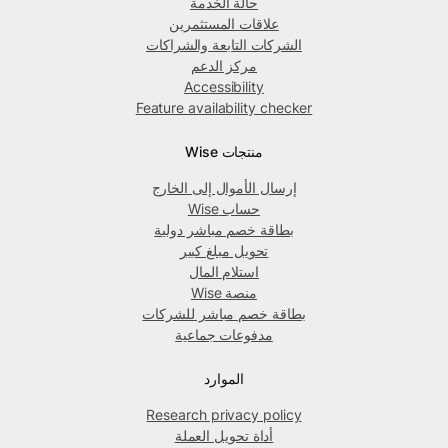
حالة الخدمة
علاقات المستثمرين
الشركات التابعة والشراكات
مركز الدعم
Accessibility
Feature availability checker
منتجات Wise
إرسال الأموال إلى الخارج
حساب Wise
بطاقة خصم مباشر دولية
تحويل مبلغ كبير
استلام المال
منصة Wise
بطاقة خصم مباشر للشركات
مدفوعات جماعية
الموارد
Research privacy policy
أداة تحويل العملة