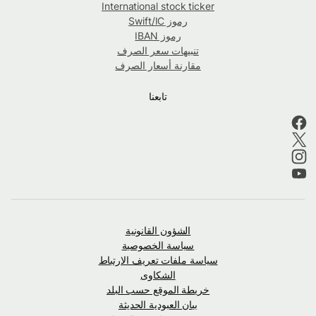
International stock ticker
رموز Swift/IC
رموز IBAN
تنبيهات سعر الصرف
مقارنة أسعار الصرف
تابعنا
الشؤون القانونية
سياسة الخصوصية
سياسة ملفات تعريف الارتباط
الشكاوى
خريطة الموقع حسب البلد
بيان العبودية الحديثة