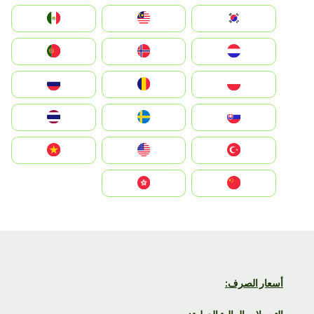
South Korea
Malay
Mexico
Nederland
Norge
Portugal
Polska
România
Россия
Slovensko
Ruoŧŧa
ไทย
Türkiye
United States
Vietnam
中国
中國香港特別行政區
أسعار الصرف: