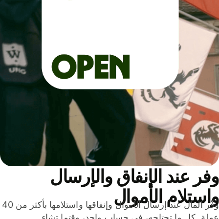
ر عند الإنفاق والإرسال
ستلام الأموال
وفّر المال عند إرسال الأموال وإنفاقها واستلامها بأكثر من 40
لة. كل ما تحتاجه، في حساب واحد، وقتما تشاء.