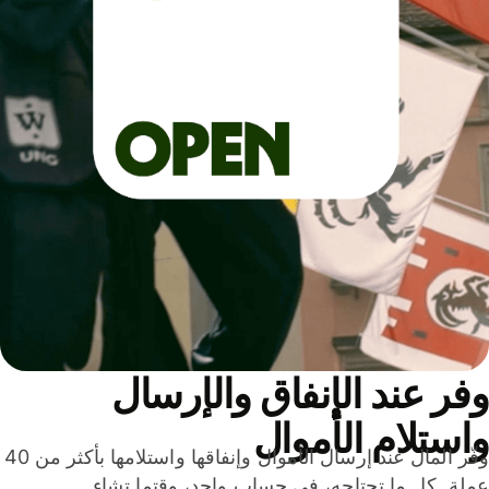
ر عند الإنفاق والإرسال
ستلام الأموال
وفّر المال عند إرسال الأموال وإنفاقها واستلامها بأكثر من 40
لة. كل ما تحتاجه، في حساب واحد، وقتما تشاء.