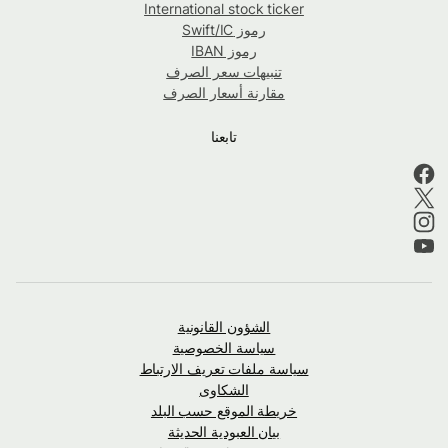
International stock ticker
رموز Swift/IC
رموز IBAN
تنبيهات سعر الصرف
مقارنة أسعار الصرف
تابعنا
الشؤون القانونية
سياسة الخصوصية
سياسة ملفات تعريف الارتباط
الشكاوى
خريطة الموقع حسب البلد
بيان العبودية الحديثة