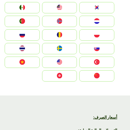
South Korea
Malay
Mexico
Nederland
Norge
Portugal
Polska
România
Россия
Slovensko
Ruoŧŧa
ไทย
Türkiye
United States
Vietnam
中国
中國香港特別行政區
أسعار الصرف: