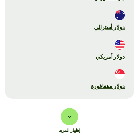
دولار أسترالي
دولار أمريكي
دولار سنغافورة
إظهار المزيد