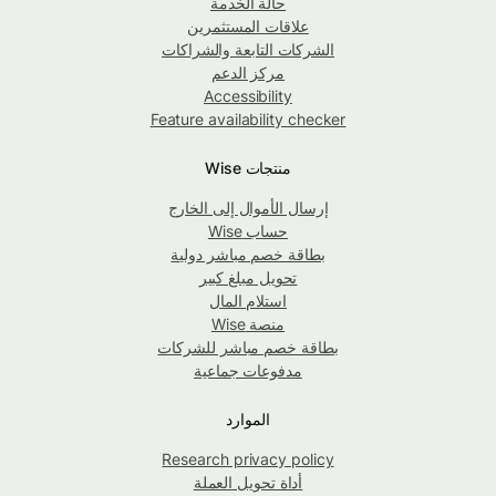
حالة الخدمة
علاقات المستثمرين
الشركات التابعة والشراكات
مركز الدعم
Accessibility
Feature availability checker
منتجات Wise
إرسال الأموال إلى الخارج
حساب Wise
بطاقة خصم مباشر دولية
تحويل مبلغ كبير
استلام المال
منصة Wise
بطاقة خصم مباشر للشركات
مدفوعات جماعية
الموارد
Research privacy policy
أداة تحويل العملة