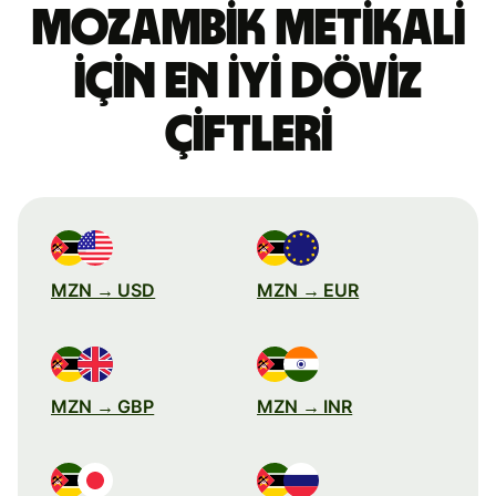
Mozambik metikali
için en iyi döviz
çiftleri
MZN → USD
MZN → EUR
MZN → GBP
MZN → INR