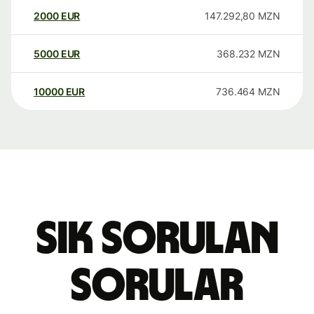
2000
EUR
147.292,80
MZN
5000
EUR
368.232
MZN
10000
EUR
736.464
MZN
Sık sorulan
sorular