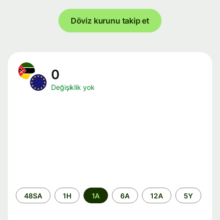
Döviz kurunu takip et
0
Değişiklik yok
Zaman
48SA
1H
1A
6A
12A
5Y
aralığı