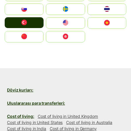
Slovensko
Ruoŧŧa
ไทย
Türkiye
United States
Vietnam
中国
中國香港特別行政區
Döviz kurları:
Uluslararası para transferleri:
Cost of living:
Cost of living in United Kingdom
Cost of living in United States
Cost of living in Australia
Cost of living in India
Cost of living in Germany