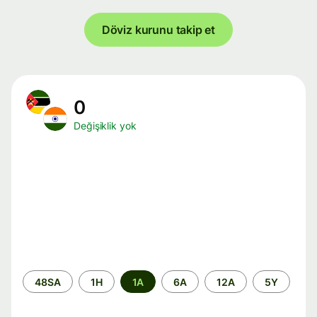
Döviz kurunu takip et
0
Değişiklik yok
Zaman
48SA
1H
1A
6A
12A
5Y
aralığı