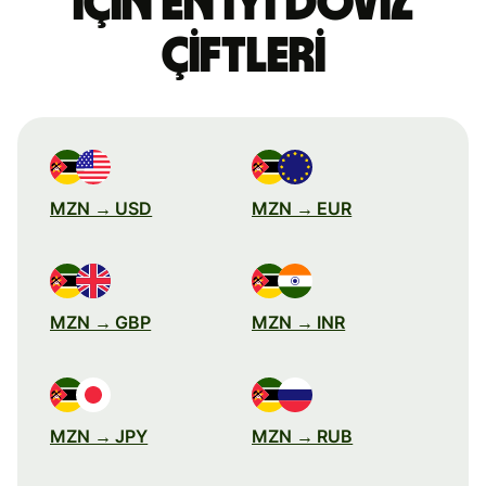
için en iyi döviz
çiftleri
MZN → USD
MZN → EUR
MZN → GBP
MZN → INR
MZN → JPY
MZN → RUB