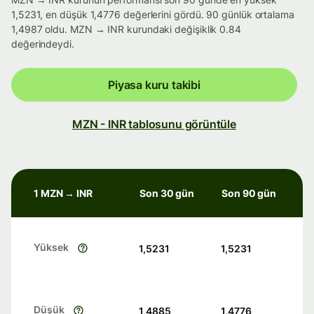
1,5231, en düşük 1,4776 değerlerini gördü. 90 günlük ortalama
1,4987 oldu. MZN → INR kurundaki değişiklik 0.84
değerindeydi.
Piyasa kuru takibi
MZN - INR tablosunu görüntüle
1 MZN → INR
Son 30 gün
Son 90 gün
Yüksek
1,5231
1,5231
Düşük
1,4885
1,4776