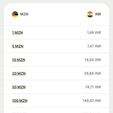
MZN
INR
1
MZN
1,49
INR
5
MZN
7,47
INR
10
MZN
14,94
INR
20
MZN
29,88
INR
50
MZN
74,71
INR
100
MZN
149,42
INR