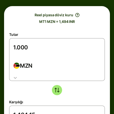
Reel piyasa döviz kuru
MT1 MZN = 1,494 INR
Tutar
MZN
Karşılığı