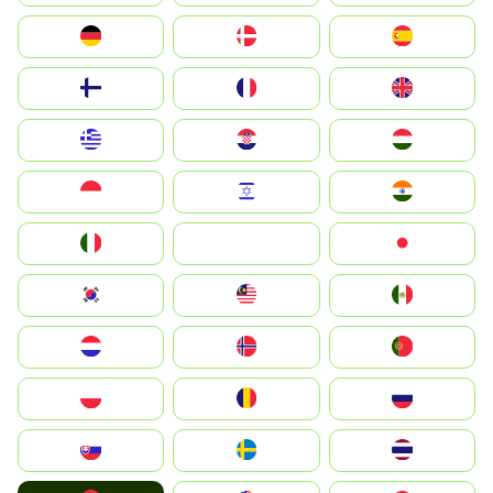
Deutschland
Denmark
España
Suomi
France
United Kingdom
Greece
Hrvatska
Magyarország
Indonesia
Israel
India
Italia
JA
Japan
South Korea
Malay
Mexico
Nederland
Norge
Portugal
Polska
România
Россия
Slovensko
Ruoŧŧa
ไทย