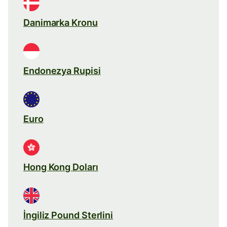
Danimarka Kronu
Endonezya Rupisi
Euro
Hong Kong Doları
İngiliz Pound Sterlini