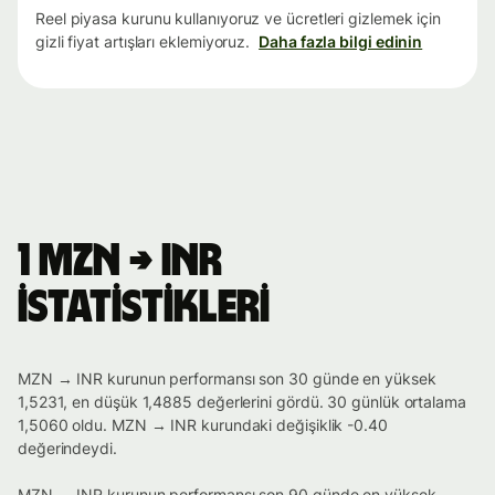
Reel piyasa kurunu kullanıyoruz ve ücretleri gizlemek için
gizli fiyat artışları eklemiyoruz.
Daha fazla bilgi edinin
1 MZN → INR
istatistikleri
MZN → INR kurunun performansı son 30 günde en yüksek
1,5231, en düşük 1,4885 değerlerini gördü. 30 günlük ortalama
1,5060 oldu. MZN → INR kurundaki değişiklik -0.40
değerindeydi.
MZN → INR kurunun performansı son 90 günde en yüksek