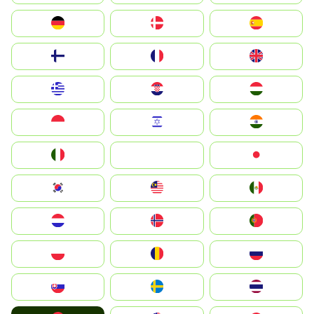
Deutschland
Denmark
España
Suomi
France
United Kingdom
Greece
Hrvatska
Magyarország
Indonesia
Israel
India
Italia
JA
Japan
South Korea
Malay
Mexico
Nederland
Norge
Portugal
Polska
România
Россия
Slovensko
Ruoŧŧa
ไทย