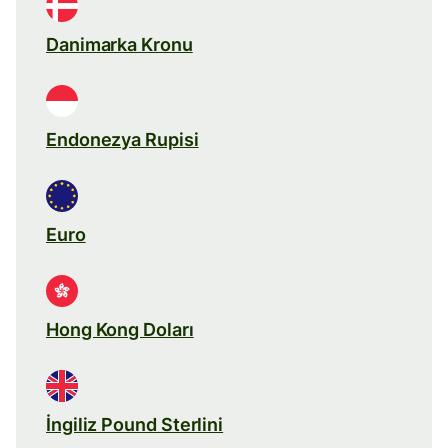
Danimarka Kronu
Endonezya Rupisi
Euro
Hong Kong Doları
İngiliz Pound Sterlini