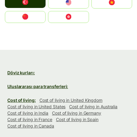
Türkiye
United States
Vietnam
中国
中國香港特別行政區
Döviz kurları:
Uluslararası para transferleri:
Cost of living:
Cost of living in United Kingdom
Cost of living in United States
Cost of living in Australia
Cost of living in India
Cost of living in Germany
Cost of living in France
Cost of living in Spain
Cost of living in Canada