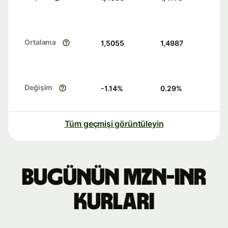
Ortalama
1,5055
1,4987
Değişim
-1.14
%
0.29
%
Tüm geçmişi görüntüleyin
Bugünün MZN-INR
kurları