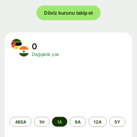
Döviz kurunu takip et
0
Değişiklik yok
Zaman
48SA
1H
1A
6A
12A
5Y
aralığı