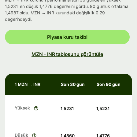
1,5231, en düşük 1,4776 değerlerini gördü. 90 günlük ortalama
1,4987 oldu. MZN → INR kurundaki değişiklik 0.29
değerindeydi.
Piyasa kuru takibi
MZN - INR tablosunu görüntüle
1 MZN → INR
Son 30 gün
Son 90 gün
Yüksek
1,5231
1,5231
Düşük
1,4860
1,4776