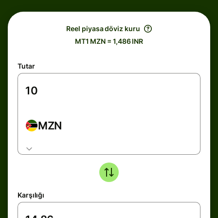
Reel piyasa döviz kuru
MT1 MZN = 1,486 INR
Tutar
MZN
Karşılığı