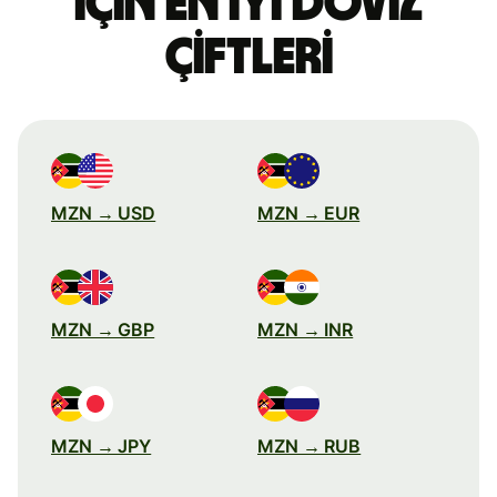
için en iyi döviz
çiftleri
MZN → USD
MZN → EUR
MZN → GBP
MZN → INR
MZN → JPY
MZN → RUB