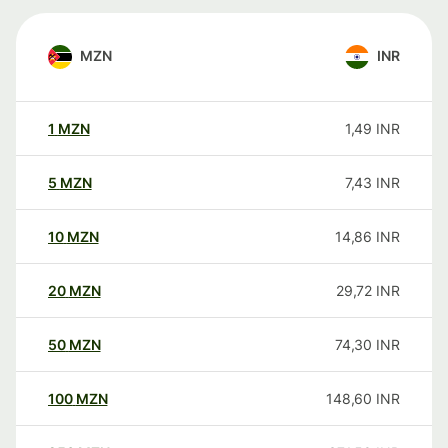
MZN
INR
1
MZN
1,49
INR
5
MZN
7,43
INR
10
MZN
14,86
INR
20
MZN
29,72
INR
50
MZN
74,30
INR
100
MZN
148,60
INR