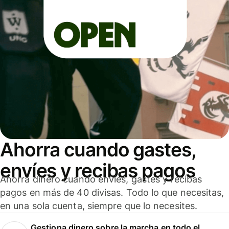
Ahorra cuando gastes,
envíes y recibas pagos
Ahorra dinero cuando envíes, gastes y recibas
pagos en más de 40 divisas. Todo lo que necesitas,
en una sola cuenta, siempre que lo necesites.
Gestiona dinero sobre la marcha en todo el