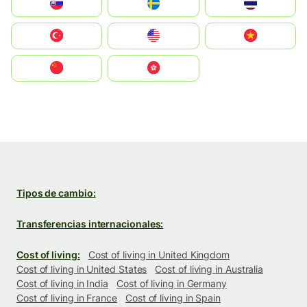
Slovensko
Ruoŧŧa
ไทย
Türkiye
United States
Vietnam
中国
中國香港特別行政區
Tipos de cambio:
Transferencias internacionales:
Cost of living:
Cost of living in United Kingdom
Cost of living in United States
Cost of living in Australia
Cost of living in India
Cost of living in Germany
Cost of living in France
Cost of living in Spain