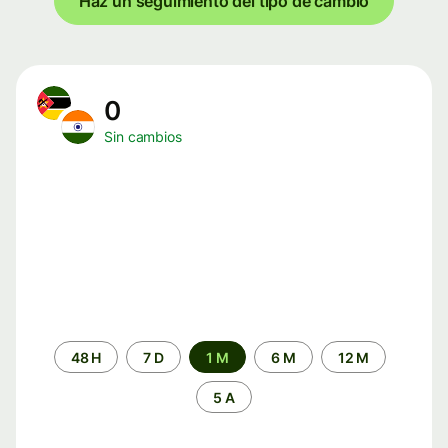
Haz un seguimiento del tipo de cambio
0
Sin cambios
Periodo
48 H
7 D
1 M
6 M
12 M
de
tiempo
5 A