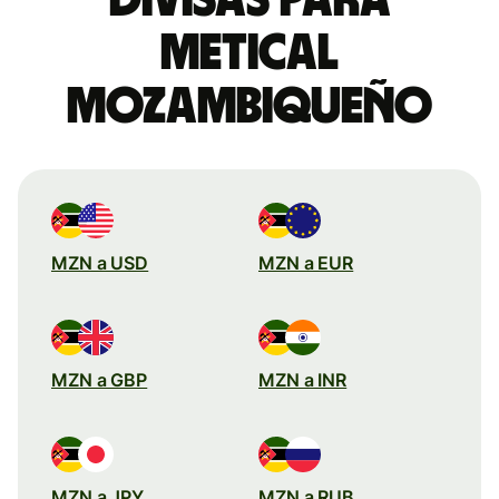
metical
mozambiqueño
MZN a USD
MZN a EUR
MZN a GBP
MZN a INR
MZN a JPY
MZN a RUB