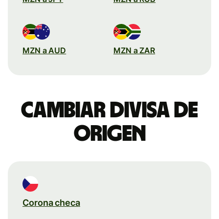
MZN a AUD
MZN a ZAR
Cambiar divisa de
origen
Corona checa