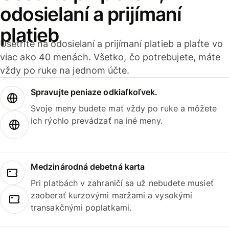
odosielaní a prijímaní
platieb
Ušetrite na odosielaní a prijímaní platieb a plaťte vo
viac ako 40 menách. Všetko, čo potrebujete, máte
vždy po ruke na jednom účte.
Spravujte peniaze odkiaľkoľvek.
Svoje meny budete mať vždy po ruke a môžete
ich rýchlo prevádzať na iné meny.
Medzinárodná debetná karta
Pri platbách v zahraničí sa už nebudete musieť
zaoberať kurzovými maržami a vysokými
transakčnými poplatkami.