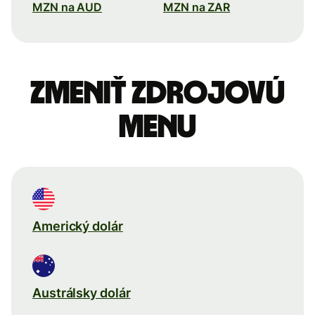
MZN na AUD
MZN na ZAR
Zmeniť zdrojovú
menu
Americký dolár
Austrálsky dolár