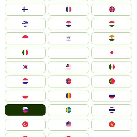
Suomi
France
United Kingdom
Greece
Hrvatska
Magyarország
Indonesia
Israel
India
Italia
JA
Japan
South Korea
Malay
Mexico
Nederland
Norge
Portugal
Polska
România
Россия
Slovensko
Ruoŧŧa
ไทย
Türkiye
United States
Vietnam