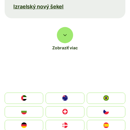
Izraelský nový šekel
Zobraziť viac
الإمارات العربية المتحدة
Australia
Brazil
България
Switzerland
Czechia
Deutschland
Denmark
España