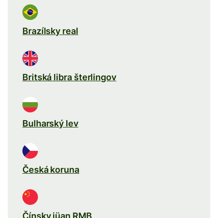
Brazílsky real
Britská libra šterlingov
Bulharský lev
Česká koruna
Čínsky jüan RMB