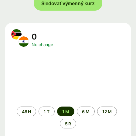
Sledovať výmenný kurz
0
No change
Time
48 H
1 T
1 M
6 M
12 M
period
5 R