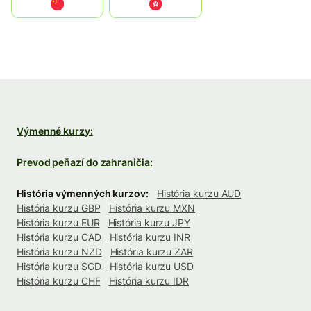
中国
中國香港特別行政區
Výmenné kurzy:
Prevod peňazí do zahraničia:
História výmenných kurzov:
História kurzu AUD
História kurzu GBP
História kurzu MXN
História kurzu EUR
História kurzu JPY
História kurzu CAD
História kurzu INR
História kurzu NZD
História kurzu ZAR
História kurzu SGD
História kurzu USD
História kurzu CHF
História kurzu IDR