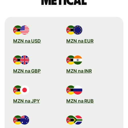
metical
MZN na USD
MZN na EUR
MZN na GBP
MZN na INR
MZN na JPY
MZN na RUB