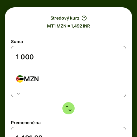
Stredový kurz
MT1 MZN = 1,492 INR
Suma
MZN
Premenené na