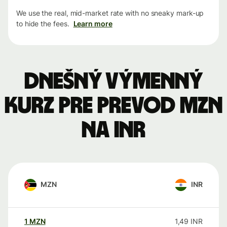
We use the real, mid-market rate with no sneaky mark-up
to hide the fees.
Learn more
Dnešný výmenný
kurz pre prevod MZN
na INR
MZN
INR
1
MZN
1,49
INR