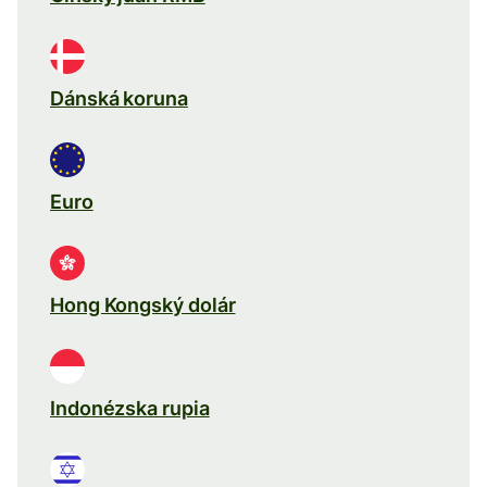
Dánská koruna
Euro
Hong Kongský dolár
Indonézska rupia