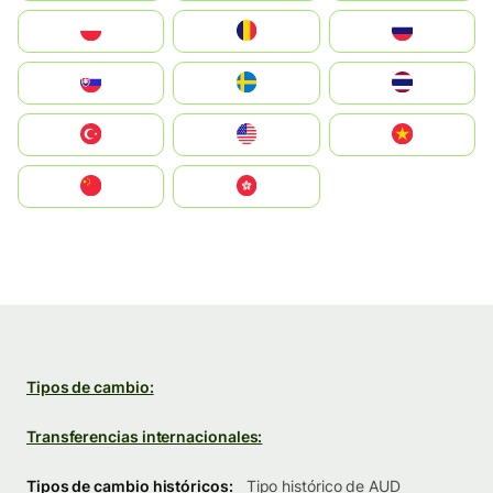
Polska
România
Россия
Slovensko
Ruoŧŧa
ไทย
Türkiye
United States
Vietnam
中国
中國香港特別行政區
Tipos de cambio:
Transferencias internacionales:
Tipos de cambio históricos:
Tipo histórico de AUD