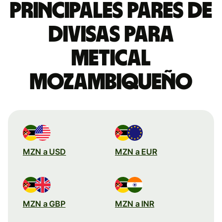
Principales pares de
divisas para
metical
mozambiqueño
MZN a USD
MZN a EUR
MZN a GBP
MZN a INR