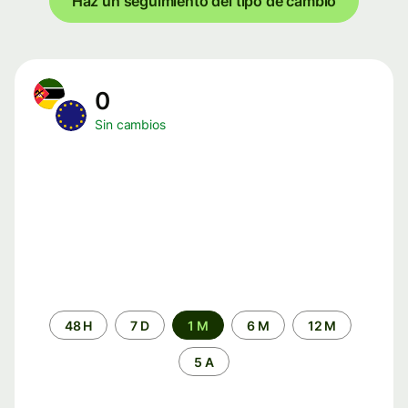
Haz un seguimiento del tipo de cambio
0
Sin cambios
Periodo
48 H
7 D
1 M
6 M
12 M
de
tiempo
5 A