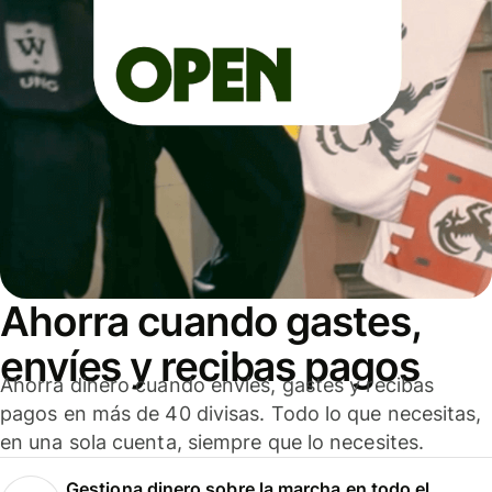
Ahorra cuando gastes,
envíes y recibas pagos
Ahorra dinero cuando envíes, gastes y recibas
pagos en más de 40 divisas. Todo lo que necesitas,
en una sola cuenta, siempre que lo necesites.
Gestiona dinero sobre la marcha en todo el