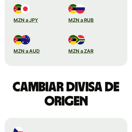
MZN a JPY
MZN a RUB
MZN a AUD
MZN a ZAR
Cambiar divisa de
origen