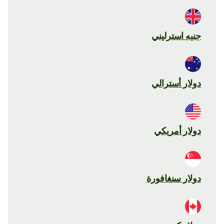
جنيه استرليني
دولار أسترالي
دولار أمريكي
دولار سنغافورة