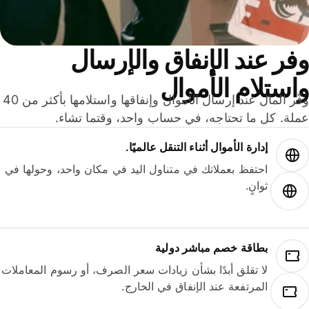
ر عند الإنفاق والإرسال
ستلام الأموال
وفّر المال عند إرسال الأموال وإنفاقها واستلامها بأكثر من 40
لة. كل ما تحتاجه، في حساب واحد، وقتما تشاء.
إدارة الأموال أثناء التنقل عالميًا.
احتفظ بعملاتك في متناول اليد في مكان واحد، وحولها في
ثوانٍ.
بطاقة خصم مباشر دولية
لا تقلق أبدًا بشأن زيادات سعر الصرف، أو رسوم المعاملات
المرتفعة عند الإنفاق في الخارج.