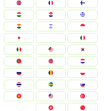
Suomi
France
United Kingdom
Greece
Hrvatska
Magyarország
Indonesia
Israel
India
Italia
JA
Japan
South Korea
Malay
Mexico
Nederland
Norge
Portugal
Polska
România
Россия
Slovensko
Ruoŧŧa
ไทย
Türkiye
United States
Vietnam
中国
中國香港特別行政區