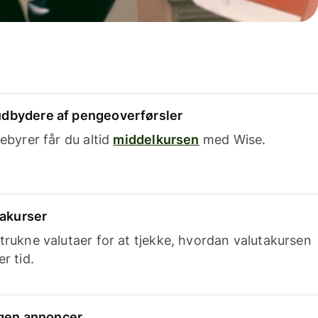
dbydere af pengeoverførsler
ebyrer får du altid
middelkursen
med Wise.
takurser
trukne valutaer for at tjekke, hvordan valutakursen
r tid.
ingen annoncer