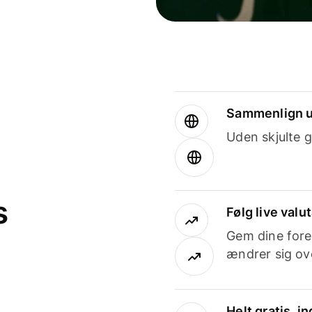
Sammenlign u
Uden skjulte g
s
Følg live valu
Gem dine fore
ændrer sig ove
Helt gratis, 