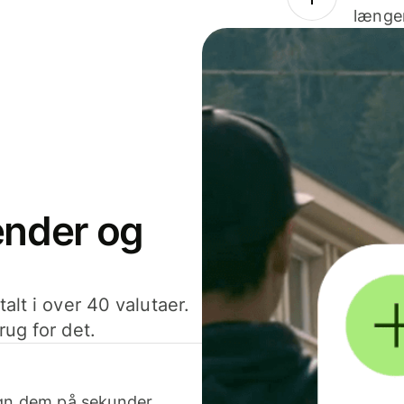
længer
sender og
alt i over 40 valutaer.
rug for det.
egn dem på sekunder.