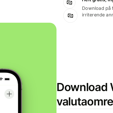
Download på få
irriterende an
Download W
valutaomr