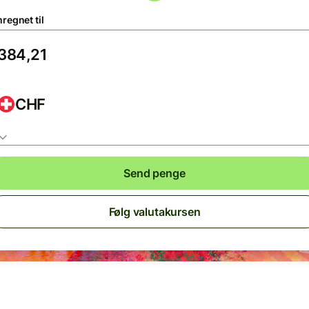
regnet til
CHF
Send penge
Følg valutakursen