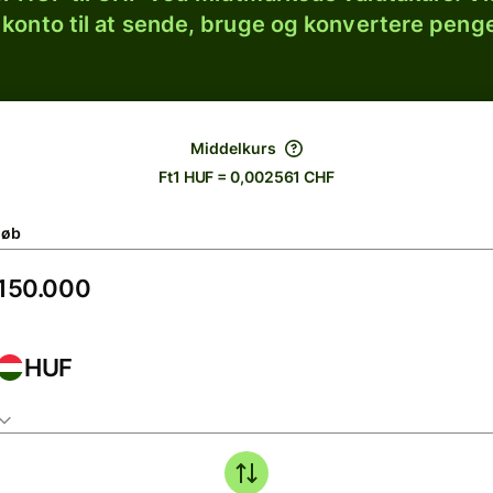
 konto til at sende, bruge og konvertere penge
Middelkurs
Ft1 HUF = 0,002561 CHF
løb
HUF