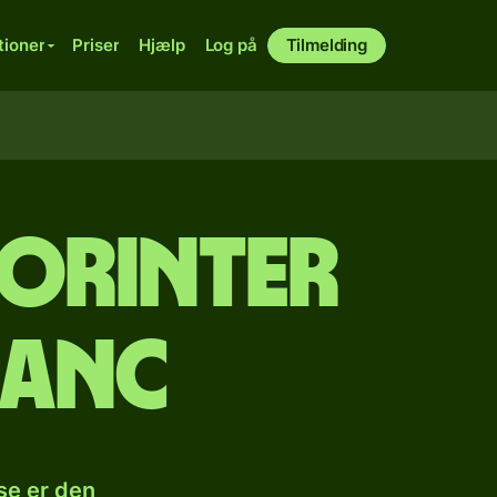
tioner
Priser
Hjælp
Log på
Tilmelding
forinter
ranc
se er den