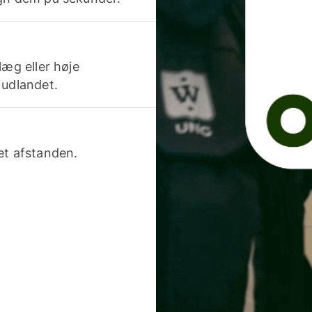
læg eller høje
 udlandet.
et afstanden.