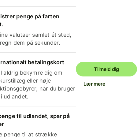
strer penge på farten
t.
ine valutaer samlet ét sted,
regn dem på sekunder.
ernationalt betalingskort
Tilmeld dig
l aldrig bekymre dig om
kurstillæg eller høje
Lær mere
ktionsgebyrer, når du bruger
i udlandet.
enge til udlandet, spar på
er
e penge til at strække