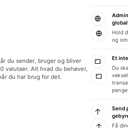
Admini
global
Hold d
og om
Et int
år du sender, bruger og bliver
Du ska
40 valutaer. Alt hvad du behøver,
veksel
år du har brug for det.
transa
penge 
Send p
gebyr
Få din