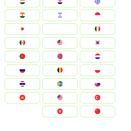
Greece
Hrvatska
Magyarország
Indonesia
Israel
India
Italia
JA
Japan
South Korea
Malay
Mexico
Nederland
Norge
Portugal
Polska
România
Россия
Slovensko
Ruoŧŧa
ไทย
Türkiye
United States
Vietnam
中国
中國香港特別行政區