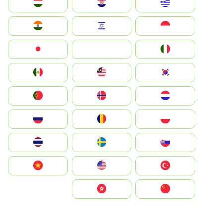
Greece
Hrvatska
Magyarország
Indonesia
Israel
India
Italia
JA
Japan
South Korea
Malay
Mexico
Nederland
Norge
Portugal
Polska
România
Россия
Slovensko
Ruoŧŧa
ไทย
Türkiye
United States
Vietnam
中国
中國香港特別行政區