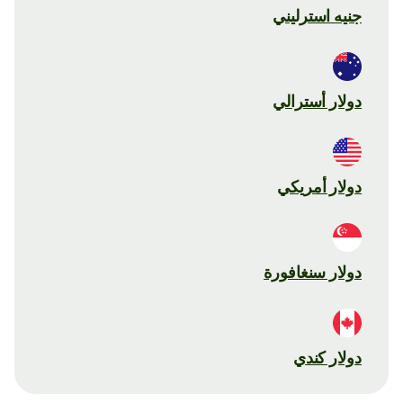
جنيه استرليني
دولار أسترالي
دولار أمريكي
دولار سنغافورة
دولار كندي