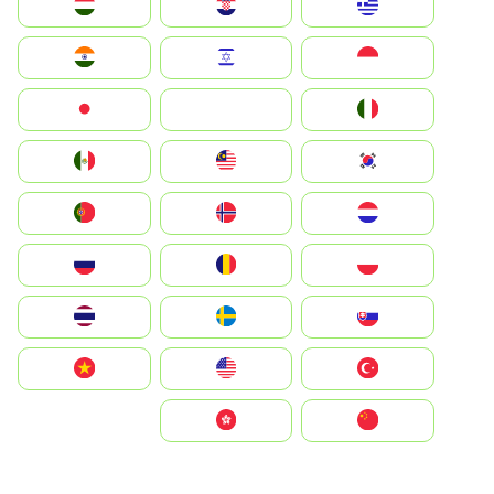
Greece
Hrvatska
Magyarország
Indonesia
Israel
India
Italia
JA
Japan
South Korea
Malay
Mexico
Nederland
Norge
Portugal
Polska
România
Россия
Slovensko
Ruoŧŧa
ไทย
Türkiye
United States
Vietnam
中国
中國香港特別行政區