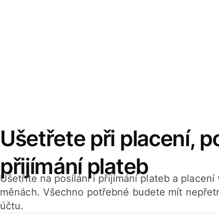
Ušetřete při placení, po
přijímání plateb
Ušetříte na posílání i přijímání plateb a placen
měnách. Všechno potřebné budete mít nepřetr
účtu.