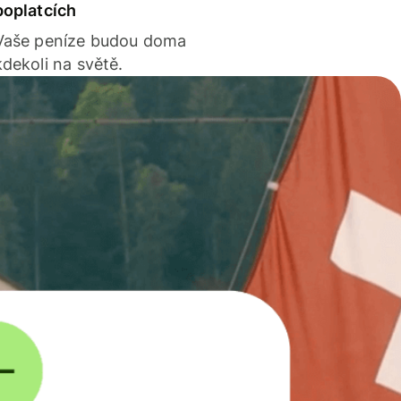
poplatcích
Vaše peníze budou doma
kdekoli na světě.