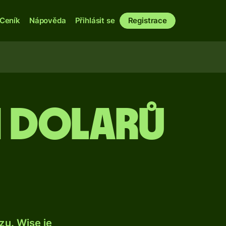
Ceník
Nápověda
Přihlásit se
Registrace
ch dolarů
u. Wise je