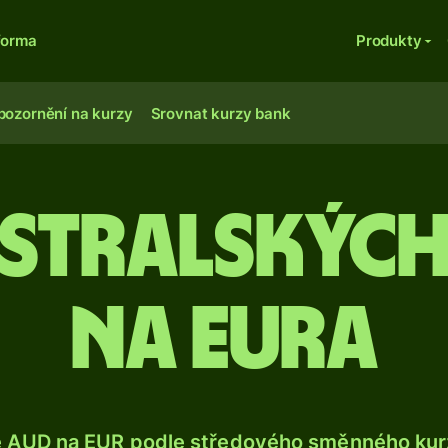
forma
Produkty
pozornění na kurzy
Srovnat kurzy bank
australský
na eura
e AUD na EUR podle středového směnného kurz