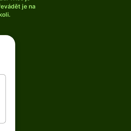
řevádět je na
oli.