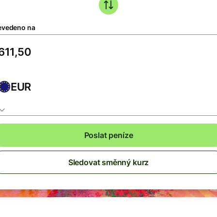
evedeno na
EUR
Poslat peníze
Sledovat směnný kurz