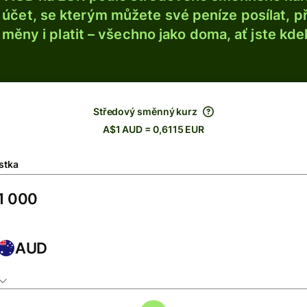
účet, se kterým můžete své peníze posílat, p
é měny i platit – všechno jako doma, ať jste kdek
Středový směnný kurz
A$1 AUD = 0,6115 EUR
stka
AUD