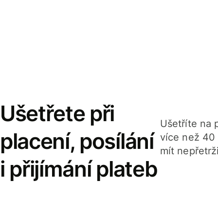
Ušetřete při
Ušetříte na p
placení, posílání
více než 40
mít nepřetrž
i přijímání plateb