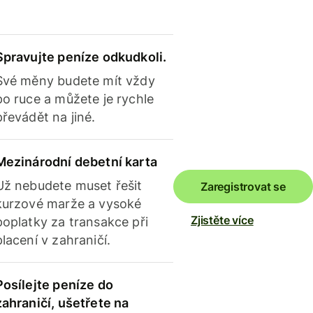
Spravujte peníze odkudkoli.
Své měny budete mít vždy
po ruce a můžete je rychle
převádět na jiné.
Mezinárodní debetní karta
Už nebudete muset řešit
Zaregistrovat se
kurzové marže a vysoké
Zjistěte více
poplatky za transakce při
placení v zahraničí.
Posílejte peníze do
zahraničí, ušetřete na