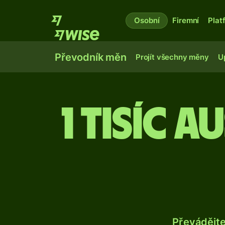
Osobní
Firemní
Plat
Převodník měn
Projít všechny měny
U
1 tisíc 
Převádějt