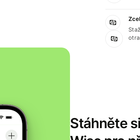
Zce
Staž
otr
Stáhněte si