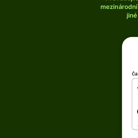
mezinárodní 
jin
Čá