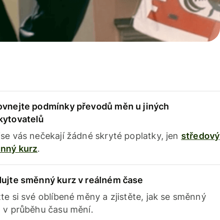
ovnejte podmínky převodů měn u jiných
kytovatelů
se vás nečekají žádné skryté poplatky, jen
středový
nný kurz
.
dujte směnný kurz v reálném čase
te si své oblíbené měny a zjistěte, jak se směnný
 v průběhu času mění.