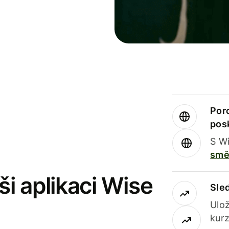
Por
pos
S Wi
smě
i aplikaci Wise
Sle
Ulož
kurz