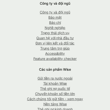
Công ty và đội ngũ
Công ty và đội ngũ
Bảo mật
Báo chí
Nghề nghiệp
Trạng thái dịch vụ
Quan hệ với nhà đầu tư
Đơn vị liên kết và đối tác
Trung tâm trợ giúp
Accessibility
Feature availability checker
Các sản phẩm Wise
Gửi tiền ra nước ngoài
Tài khoản Wise
Thẻ ghi nợ quốc tế
Chuyển khoản số tiền lớn
Cách chúng tôi gửi tiền - xem ngay
Nền tảng Wise
Thẻ ghi nợ kinh doanh