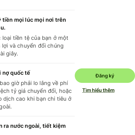
 tiền mọi lúc mọi nơi trên
ầu.
 loại tiền tệ của bạn ở một
n lợi và chuyển đổi chúng
ài giây.
i nợ quốc tế
Đăng ký
ao giờ phải lo lắng về phí
Tìm hiểu thêm
ệch tỷ giá chuyển đổi, hoặc
o dịch cao khi bạn chi tiêu ở
goài.
n ra nước ngoài, tiết kiệm