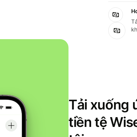
Ho
Tả
kh
Tải xuống 
tiền tệ Wi