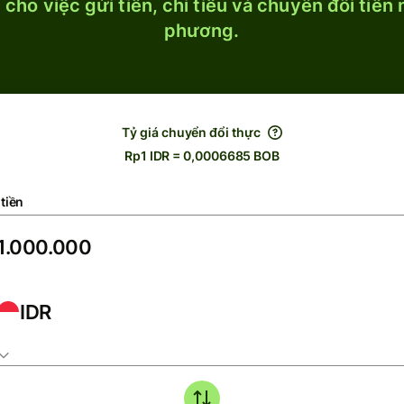
cho việc gửi tiền, chi tiêu và chuyển đổi tiền
phương.
Tỷ giá chuyển đổi thực
Rp1 IDR = 0,0006685 BOB
tiền
IDR