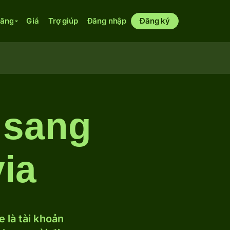
năng
Giá
Trợ giúp
Đăng nhập
Đăng ký
 sang
via
 là tài khoản