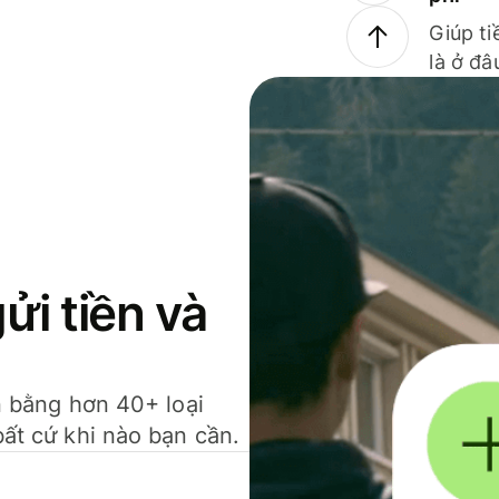
Giúp ti
là ở đâ
gửi tiền và
ền bằng hơn 40+ loại
bất cứ khi nào bạn cần.