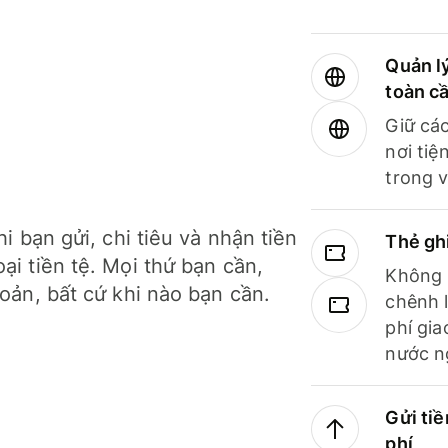
Quản lý
toàn c
Giữ các
nơi tiệ
trong v
hi bạn gửi, chi tiêu và nhận tiền
Thẻ gh
ại tiền tệ. Mọi thứ bạn cần,
Không b
hoản, bất cứ khi nào bạn cần.
chênh l
phí gia
nước n
Gửi tiề
phí