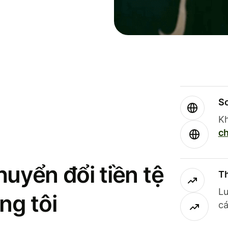
So
Kh
ch
uyển đổi tiền tệ
Th
Lư
ng tôi
cá