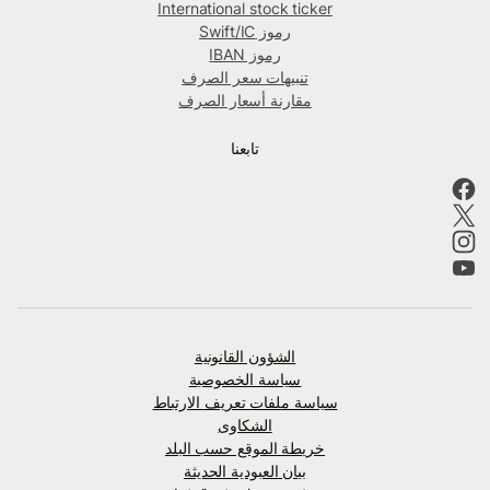
International stock ticker
رموز Swift/IC
رموز IBAN
تنبيهات سعر الصرف
مقارنة أسعار الصرف
تابعنا
الشؤون القانونية
سياسة الخصوصية
سياسة ملفات تعريف الارتباط
الشكاوى
خريطة الموقع حسب البلد
بيان العبودية الحديثة