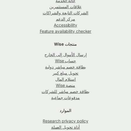
حالة الخدمة
علاقات المستثمرين
الشركات التابعة والشراكات
مركز الدعم
Accessibility
Feature availability checker
منتجات Wise
إرسال الأموال إلى الخارج
حساب Wise
بطاقة خصم مباشر دولية
تحويل مبلغ كبير
استلام المال
منصة Wise
بطاقة خصم مباشر للشركات
مدفوعات جماعية
الموارد
Research privacy policy
أداة تحويل العملة