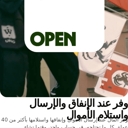
ر عند الإنفاق والإرسال
ستلام الأموال
وفّر المال عند إرسال الأموال وإنفاقها واستلامها بأكثر من 40
لة. كل ما تحتاجه، في حساب واحد، وقتما تشاء.