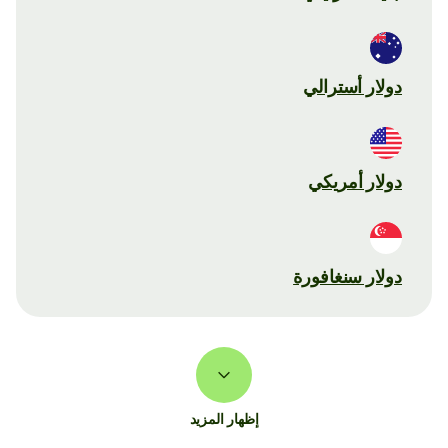
دولار أسترالي
دولار أمريكي
دولار سنغافورة
إظهار المزيد