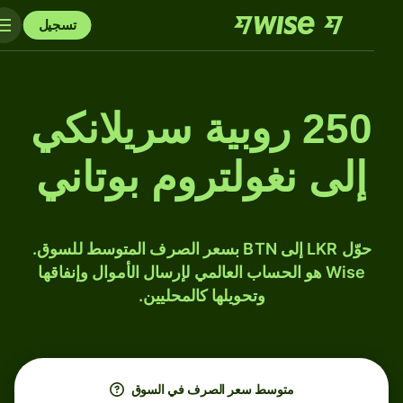
تسجيل
250 روبية سريلانكي
إلى نغولتروم بوتاني
حوّل LKR إلى BTN بسعر الصرف المتوسط للسوق.
Wise هو الحساب العالمي لإرسال الأموال وإنفاقها
وتحويلها كالمحليين.
متوسط ​​سعر الصرف في السوق