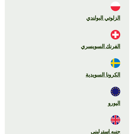
الزلوتي البولندي
الفرنك السويسري
الكرونا السويدية
اليورو
جنيه استرليني