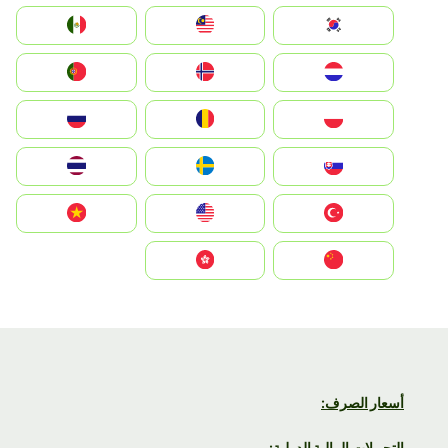
South Korea
Malay
Mexico
Nederland
Norge
Portugal
Polska
România
Россия
Slovensko
Ruoŧŧa
ไทย
Türkiye
United States
Vietnam
中国
中國香港特別行政區
أسعار الصرف:
التحويلات المالية الدولية: