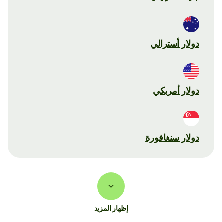
دولار أسترالي
دولار أمريكي
دولار سنغافورة
إظهار المزيد