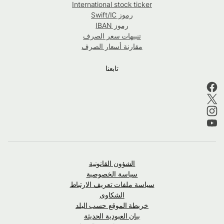
International stock ticker
رموز Swift/IC
رموز IBAN
تنبيهات سعر الصرف
مقارنة أسعار الصرف
تابعنا
الشؤون القانونية
سياسة الخصوصية
سياسة ملفات تعريف الارتباط
الشكاوى
خريطة الموقع حسب البلد
بيان العبودية الحديثة