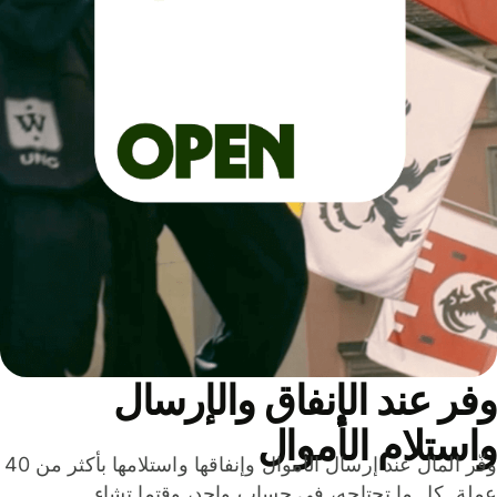
ر عند الإنفاق والإرسال
ستلام الأموال
وفّر المال عند إرسال الأموال وإنفاقها واستلامها بأكثر من 40
لة. كل ما تحتاجه، في حساب واحد، وقتما تشاء.