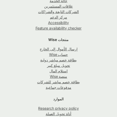
حالة الخدمة
علاقات المستثمرين
الشركات التابعة والشراكات
مركز الدعم
Accessibility
Feature availability checker
منتجات Wise
إرسال الأموال إلى الخارج
حساب Wise
بطاقة خصم مباشر دولية
تحويل مبلغ كبير
استلام المال
منصة Wise
بطاقة خصم مباشر للشركات
مدفوعات جماعية
الموارد
Research privacy policy
أداة تحويل العملة