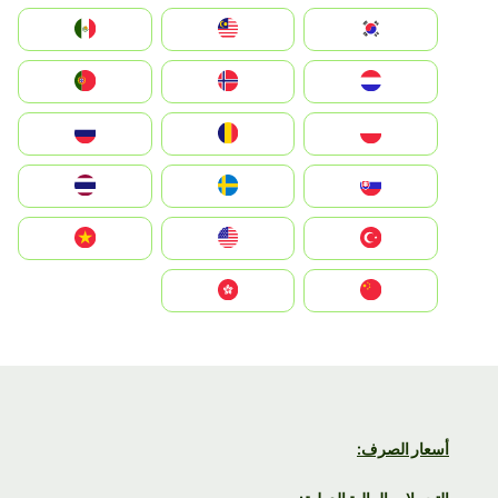
South Korea
Malay
Mexico
Nederland
Norge
Portugal
Polska
România
Россия
Slovensko
Ruoŧŧa
ไทย
Türkiye
United States
Vietnam
中国
中國香港特別行政區
أسعار الصرف: