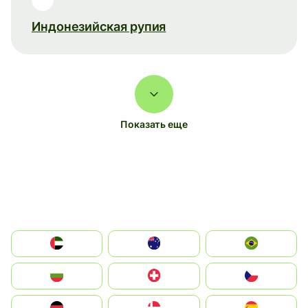
Индонезийская рупия
Показать еще
الإمارات العربية المتحدة
Australia
Brazil
България
Switzerland
Czechia