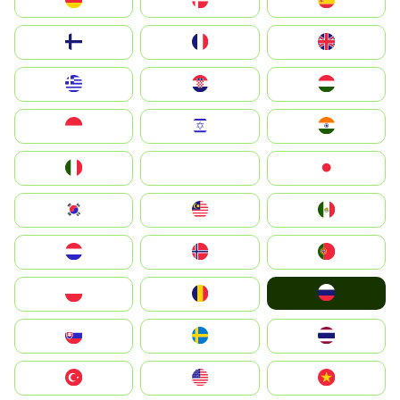
Deutschland
Denmark
España
Suomi
France
United Kingdom
Greece
Hrvatska
Magyarország
Indonesia
Israel
India
Italia
JA
Japan
South Korea
Malay
Mexico
Nederland
Norge
Portugal
Россия
Polska
România
Slovensko
Ruoŧŧa
ไทย
Türkiye
United States
Vietnam