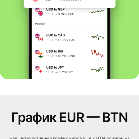
График EUR — BTN
Наш интерактивный график курса EUR к BTN основан на