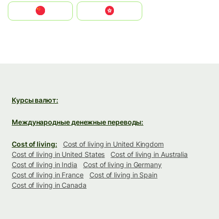
中国
中國香港特別行政區
Курсы валют:
Международные денежные переводы:
Cost of living:
Cost of living in United Kingdom
Cost of living in United States
Cost of living in Australia
Cost of living in India
Cost of living in Germany
Cost of living in France
Cost of living in Spain
Cost of living in Canada