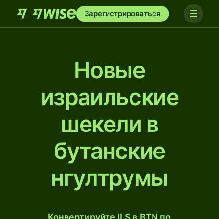
Зарегистрироваться
Новые
израильские
шекели в
бутанские
нгултрумы
Конвертируйте ILS в BTN по