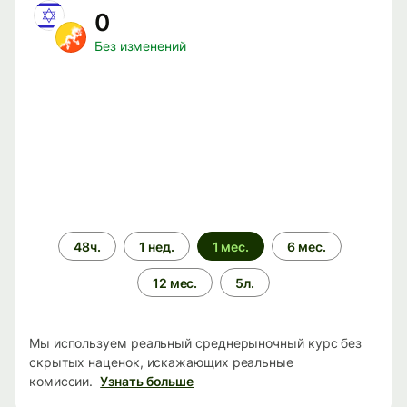
0
Без изменений
Период
48ч.
1 нед.
1 мес.
6 мес.
времени
12 мес.
5л.
Мы используем реальный среднерыночный курс без
скрытых наценок, искажающих реальные
комиссии.
Узнать больше