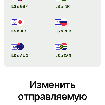
ILS в GBP
ILS в INR
ILS в JPY
ILS в RUB
ILS в AUD
ILS в ZAR
Изменить
отправляемую