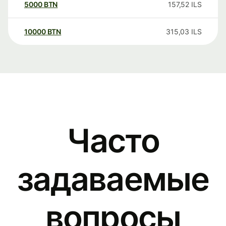
5000
BTN
157,52
ILS
10000
BTN
315,03
ILS
Часто
задаваемые
вопросы