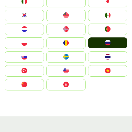
Italia
JA
Japan
South Korea
Malay
Mexico
Nederland
Norge
Portugal
Россия
Polska
România
Slovensko
Ruoŧŧa
ไทย
Türkiye
United States
Vietnam
中国
中國香港特別行政區