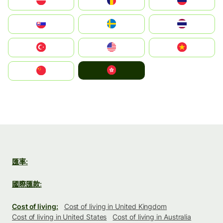
Polska
România
Россия
Slovensko
Ruoŧŧa
ไทย
Türkiye
United States
Vietnam
中國香港特別行政區
中国
匯率:
國際匯款:
Cost of living:
Cost of living in United Kingdom
Cost of living in United States
Cost of living in Australia