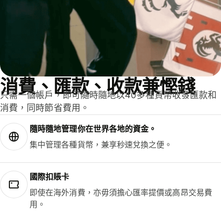
消費、匯款、收款兼慳錢
只需一個帳戶，即可隨時隨地以40多種貨幣收發匯款和
消費，同時節省費用。
隨時隨地管理你在世界各地的資金。
集中管理各種貨幣，兼享秒速兌換之便。
國際扣賬卡
即使在海外消費，亦毋須擔心匯率提價或高昂交易費
用。