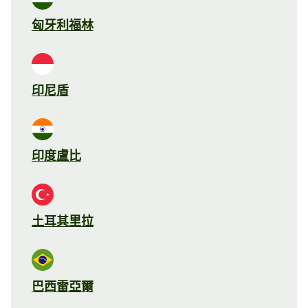
匈牙利福林
印尼盾
印度盧比
土耳其里拉
巴西雷亞爾