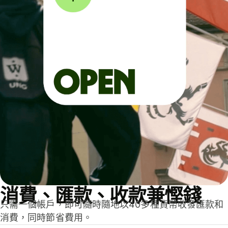
消費、匯款、收款兼慳錢
只需一個帳戶，即可隨時隨地以40多種貨幣收發匯款和
消費，同時節省費用。