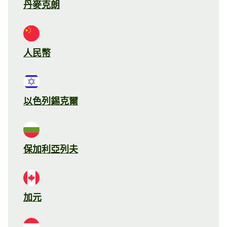
丹麥克朗
人民幣
以色列錫克爾
保加利亞列夫
加元